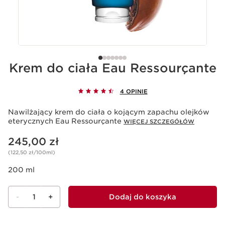
Krem do ciała Eau Ressourçante
4 OPINIE
Nawilżający krem do ciała o kojącym zapachu olejków
eterycznych Eau Ressourçante
WIĘCEJ SZCZEGÓŁÓW
Aktualna cena 245,00 zł
245,00 zł
(122,50 zł/100ml)
200 ml
-
1
+
Dodaj do koszyka
Wyświetl koszyk