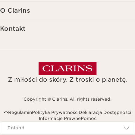
O Clarins
Kontakt
Z miłości do skóry. Z troski o planetę.
Copyright © Clarins. All rights reserved.
Regulamin
Polityka Prywatności
Deklaracja Dostępności
<
>
Informacje Prawne
Pomoc
Navigates to
Poland