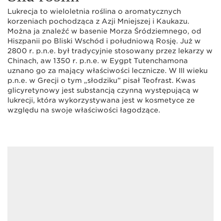
Lukrecja to wieloletnia roślina o aromatycznych
korzeniach pochodząca z Azji Mniejszej i Kaukazu.
Można ja znaleźć w basenie Morza Śródziemnego, od
Hiszpanii po Bliski Wschód i południową Rosję. Już w
2800 r. p.n.e. był tradycyjnie stosowany przez lekarzy w
Chinach, aw 1350 r. p.n.e. w Eygpt Tutenchamona
uznano go za mający właściwości lecznicze. W III wieku
p.n.e. w Grecji o tym „słodziku” pisał Teofrast. Kwas
glicyretynowy jest substancją czynną występującą w
lukrecji, która wykorzystywana jest w kosmetyce ze
względu na swoje właściwości łagodzące.