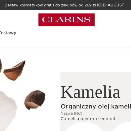
Zestaw kosmetyków gratis do zakupów od 269 zł
KOD: AUGUST
Zestawy
Kamelia
Organiczny olej kame
Nazwa INCI
Camellia oleifera seed oil