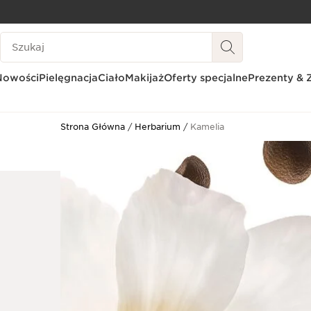
PRZEJDŹ DO TREŚCI
Historia wyszukiwania
PRZEJDŹ DO STOPKI
Nowości
Pielęgnacja
Ciało
Makijaż
Oferty specjalne
Prezenty & 
Strona Główna
Herbarium
Kamelia