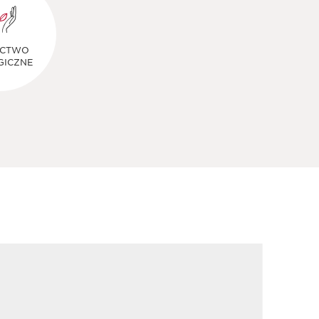
ICTWO
GICZNE