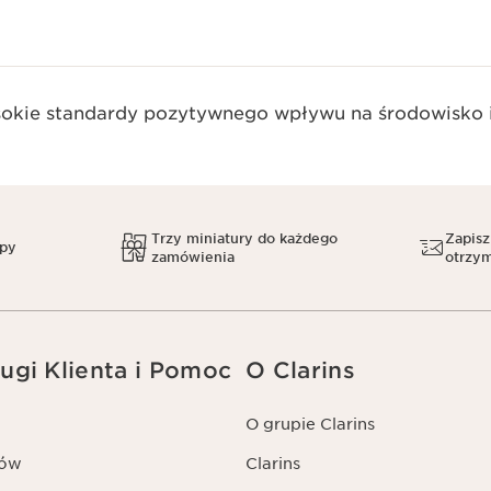
okie standardy pozytywnego wpływu na środowisko i
Trzy miniatury do każdego
Zapisz
upy
zamówienia
otrzym
ugi Klienta i Pomoc
O Clarins
O grupie Clarins
tów
Clarins