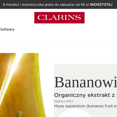
9 minaitur i kosmetyczka gratis do zakupów od 99 zł
SKORZYSTAJ
Zestawy
Bananowi
Organiczny ekstrakt z
Nazwa INCI
Musa sapientum (banana) fruit e