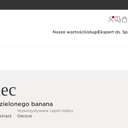
Nasze wartości
Usługi
Ekspert ds. S
ec
 zielonego banana
Wykorzystywane części rośliny
xtract
Owoce