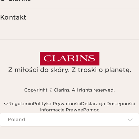
Kontakt
Z miłości do skóry. Z troski o planetę.
Copyright © Clarins. All rights reserved.
Regulamin
Polityka Prywatności
Deklaracja Dostępności
<
>
Informacje Prawne
Pomoc
Navigates to
Poland