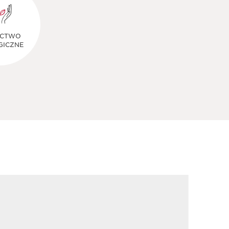
ICTWO
GICZNE