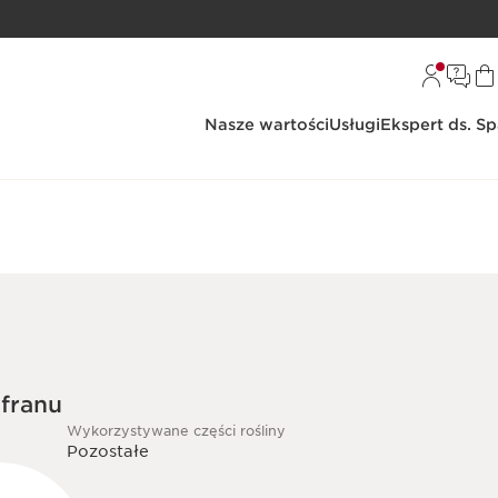
Nasze wartości
Usługi
Ekspert ds. S
afranu
Wykorzystywane części rośliny
Pozostałe