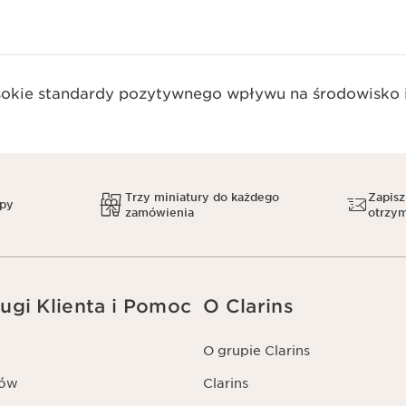
okie standardy pozytywnego wpływu na środowisko i
Trzy miniatury do każdego
Zapisz
upy
zamówienia
otrzym
ugi Klienta i Pomoc
O Clarins
O grupie Clarins
tów
Clarins