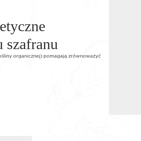
etyczne
u szafranu
rośliny organicznej) pomagają zrównoważyć