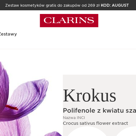
Zestaw kosmetyków gratis do zakupów od 269 zł
KOD: AUGUST
Zestawy
Krokus
Polifenole z kwiatu sz
Nazwa INCI
Crocus sativus flower extract