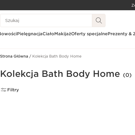
Z
PRZEJDŹ DO TREŚCI
Historia wyszukiwania
PRZEJDŹ DO STOPKI
Nowości
Pielęgnacja
Ciało
Makijaż
Oferty specjalne
Prezenty & 
Strona Główna
Kolekcja Bath Body Home
Kolekcja Bath Body Home
(0)
Filtry