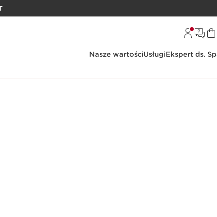
T
Nasze wartości
Usługi
Ekspert ds. S