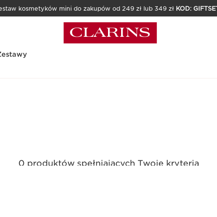
estaw kosmetyków mini do zakupów od 249 zł lub 349 zł
KOD: GIFTSE
Zestawy
0 produktów spełniających Twoje kryteria
Zresetuj wszystkie filtry