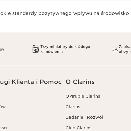
okie standardy pozytywnego wpływu na środowisko i
Trzy miniatury do każdego
Zapisz
upy
zamówienia
otrzym
ugi Klienta i Pomoc
O Clarins
O grupie Clarins
tów
Clarins
Badanie i Rozwój
ości
Club Clarins