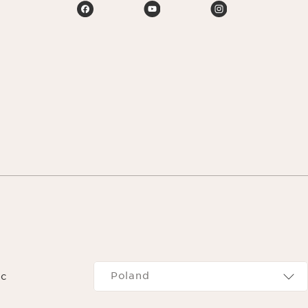
Navigates to
Poland
c