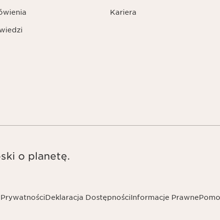
ówienia
Kariera
wiedzi
ski o planetę.
 Prywatności
Deklaracja Dostępności
Informacje Prawne
Pomo