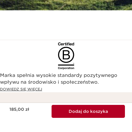
Marka spełnia wysokie standardy pozytywnego
wpływu na środowisko i społeczeństwo.​
DOWIEDZ SIĘ WIĘCEJ
Aktualna cena 185,00 zł
Darmowa dostawa do
Punkty za Twoje
185,00 zł
Dodaj do koszyka
zamówień od 199 zł
zakupy