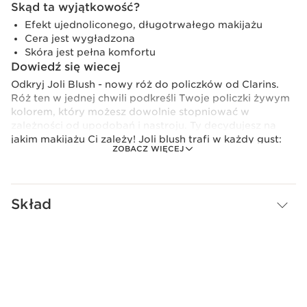
Skąd ta wyjątkowość?
Efekt ujednoliconego, długotrwałego makijażu
Cera jest wygładzona
Skóra jest pełna komfortu
Dowiedź się wiecej
Odkryj Joli Blush - nowy róż do policzków od Clarins.
Róż ten w jednej chwili podkreśli Twoje policzki żywym
kolorem, który możesz dowolnie stopniować w
zależności od upodobań i nastroju. Ty decydujesz na
jakim makijażu Ci zależy! Joli blush trafi w każdy gust:
ZOBACZ WIĘCEJ
dopasowuje się on do wszystkich karnacji oraz pozwala
skórze oddychać dzięki swojej jedwabistej i lekkiej jak
mgiełka konsystencji. Twoja cera stanie się promienna, a
policzki będą wyglądały zniewalająco!
Skład