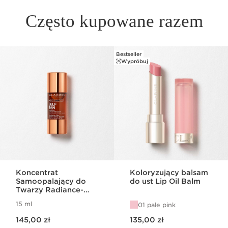
Często kupowane razem
Bestseller
PRZEJDŹ DO TREŚCI
Wypróbuj
Koncentrat
Koloryzujący balsam
Samoopalający do
do ust Lip Oil Balm
Twarzy Radiance-
Plus Golden Glow
15 ml
01 pale pink
Booster
Aktualna cena 145,00 zł
Aktualna cena 135,00 zł
145,00 zł
135,00 zł