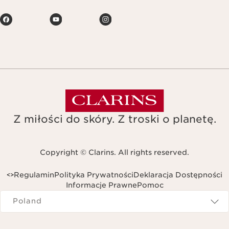
Z miłości do skóry. Z troski o planetę.
Copyright © Clarins. All rights reserved.
Regulamin
Polityka Prywatności
Deklaracja Dostępności
<
>
Informacje Prawne
Pomoc
Navigates to
Poland