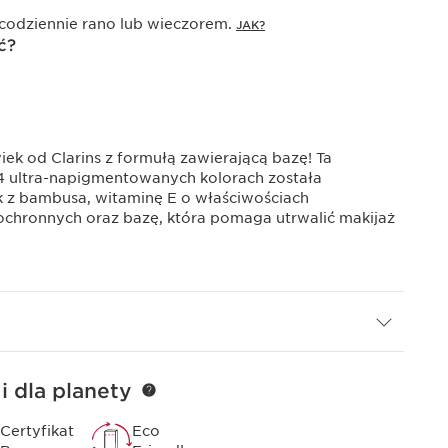
 codziennie rano lub wieczorem.
JAK?
ć?
iek od Clarins z formułą zawierającą bazę! Ta
4 ultra-napigmentowanych kolorach została
z bambusa, witaminę E o właściwościach
 ochronnych oraz bazę, która pomaga utrwalić makijaż
i dla planety
Certyfikat
Eco