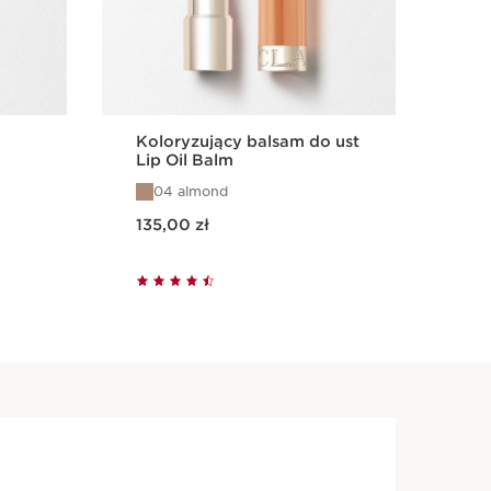
Koloryzujący balsam do ust
Ba
Lip Oil Balm
Pri
Zm
04 almond
p
zm
Aktualna cena 135,00 zł
Aktualna cena 175,00 zł
135,00 zł
175
(583
d
Szybki podgląd