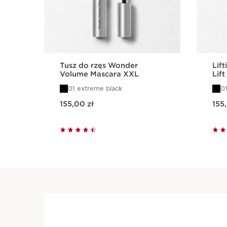
Tusz do rzęs Wonder
Lif
Volume Mascara XXL
Lift
01 extreme black
01
Aktualna cena 155,00 zł
Aktualna cena 155,00 zł
155,00 zł
155
Szybki podgląd