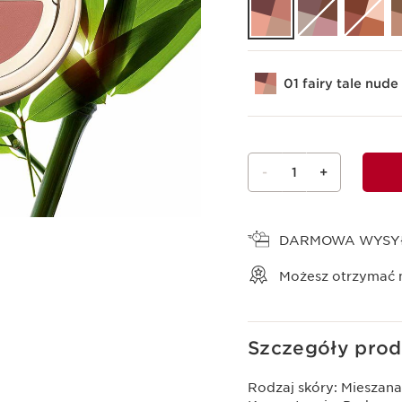
01 fairy tale nude
-
1
+
Wyświetl koszyk
DARMOWA WYSY
Możesz otrzymać
Szczegóły prod
Rodzaj skóry:
Mieszana