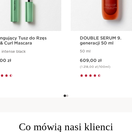
tingujący Tusz do Rzęs
DOUBLE SERUM 9.
 & Curl Mascara
generacji 50 ml
50 ml
 intense black
Aktualna cena 609,00 zł
,00 zł
609,00 zł
(1 218,00 zł/100ml)
Szybki podgląd
Szybki podglą
Co mówią nasi klienci