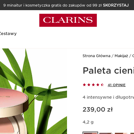
9 minaitur i kosmetyczka gratis do zakupów od 99 zł
SKORZYSTAJ
Zestawy
Strona Główna
Makijaż
Paleta cie
41 OPINIE
4 intensywne i długotr
Aktualna cena 239,00 zł
239,00 zł
4,2 g