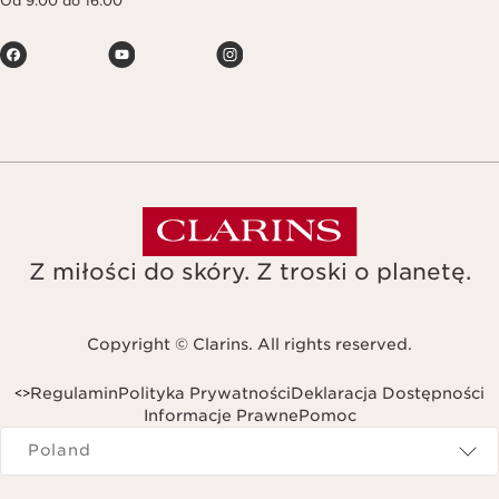
Od 9:00 do 16:00
Z miłości do skóry. Z troski o planetę.
Copyright © Clarins. All rights reserved.
Regulamin
Polityka Prywatności
Deklaracja Dostępności
<
>
Informacje Prawne
Pomoc
Navigates to
Poland