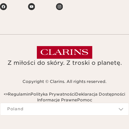
Z miłości do skóry. Z troski o planetę.
Copyright © Clarins. All rights reserved.
Regulamin
Polityka Prywatności
Deklaracja Dostępności
<
>
Informacje Prawne
Pomoc
Navigates to
Poland