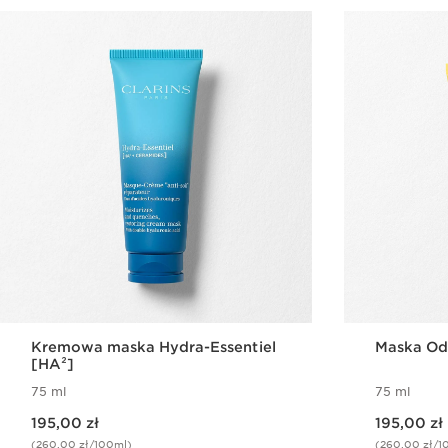
Kremowa maska Hydra-Essentiel
Maska Od
[HA²]
75 ml
75 ml
Aktualna cena 195,00 zł
Aktualna cena 195,00 zł
195,00 zł
195,00 zł
(260,00 zł/100ml)
(260,00 zł/1