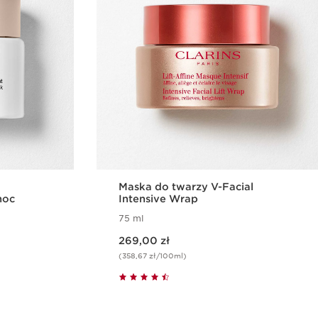
Maska do twarzy V-Facial
noc
Intensive Wrap
75 ml
Aktualna cena 269,00 zł
269,00 zł
(358,67 zł/100ml)
gląd
Szybki podgląd