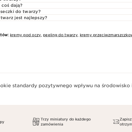
 coś dają?
seczki do twarzy?
twarz jest najlepszy?
któw:
kremy pod oczy
,
peeling do twarzy
,
kremy przeciwzmarszczko
okie standardy pozytywnego wpływu na środowisko i
Trzy miniatury do każdego
Zapisz
upy
zamówienia
otrzym