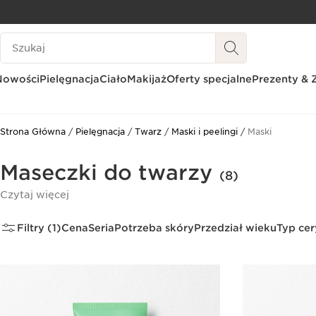
PRZEJDŹ DO TREŚCI
Historia wyszukiwania
PRZEJDŹ DO STOPKI
Nowości
Pielęgnacja
Ciało
Makijaż
Oferty specjalne
Prezenty & 
Strona Główna
Pielęgnacja
Twarz
Maski i peelingi
Maski
Maseczki do twarzy
(8)
Czytaj więcej
Filtry (1)
Cena
Seria
Potrzeba skóry
Przedział wieku
Typ cer