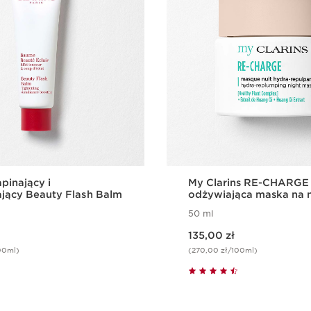
pinający i
My Clarins RE-CHARGE
ający Beauty Flash Balm
odżywiająca maska na 
50 ml
Aktualna cena 135,00 zł
135,00 zł
00ml)
(270,00 zł/100ml)
Szybki podgląd
Szybki pod