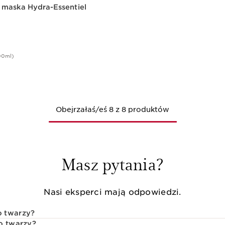
maska Hydra-Essentiel
00ml)
Szybki podgląd
Obejrzałaś/eś 8 z 8 produktów
Masz pytania?
Nasi eksperci mają odpowiedzi.
o twarzy?
o twarzy?