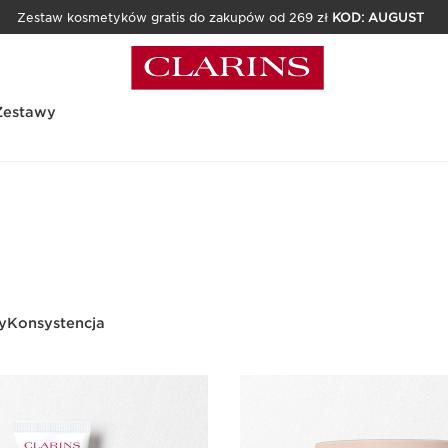
Zestaw kosmetyków gratis do zakupów od 269 zł
KOD: AUGUST
Zestawy
y
Konsystencja