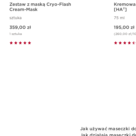
Zestaw z maską Cryo-Flash
Kremowa 
Cream-Mask
[HA²]
sztuka
75 ml
Aktualna cena 359,00 zł
Aktualna cena 195,00 zł
359,00 zł
195,00 zł
1 sztuka
(260,00 zł/1
Szybki podgląd
Jak używać maseczki d
Jak działają maseczki d