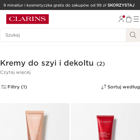
9 minaitur i kosmetyczka gratis do zakupów od 99 zł
SKORZYSTAJ
PRZEJDŹ DO TREŚCI
PRZEJDŹ DO STOPKI
Historia wyszukiwania
Kremy do szyi i dekoltu
(2)
Czytaj więcej
Filtry (1)
Sortuj według