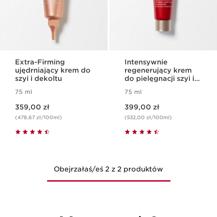
Extra-Firming
Intensywnie
ujędrniający krem do
regenerujący krem
szyi i dekoltu
do pielęgnacji szyi i
dekoltu
75 ml
75 ml
Aktualna cena 359,00 zł
Aktualna cena 399,00 zł
359,00 zł
399,00 zł
(478,67 zł/100ml)
(532,00 zł/100ml)
Obejrzałaś/eś 2 z 2 produktów