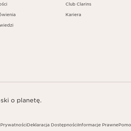
ości
Club Clarins
ówienia
Kariera
wiedzi
ski o planetę.
 Prywatności
Deklaracja Dostępności
Informacje Prawne
Pomo