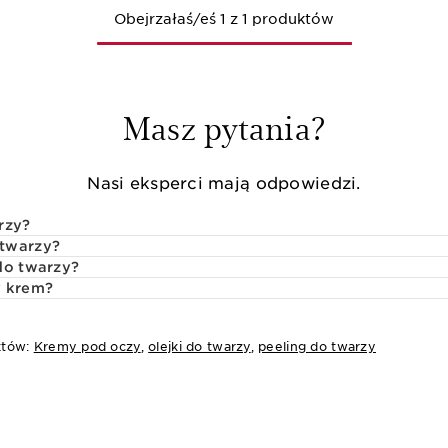
Obejrzałaś/eś 1 z 1 produktów
Masz pytania?
Nasi eksperci mają odpowiedzi.
rzy?
 twarzy?
do twarzy?
y krem?
któw:
Kremy pod oczy
,
olejki do twarzy
,
peeling do twarzy