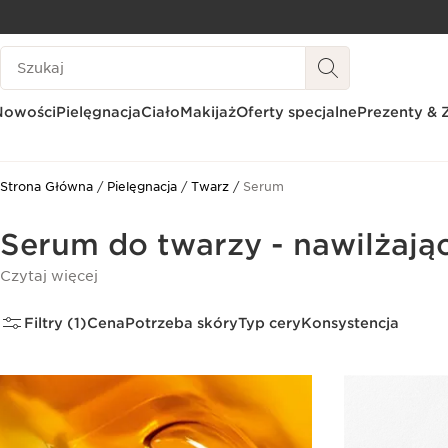
PRZEJDŹ DO TREŚCI
Historia wyszukiwania
PRZEJDŹ DO STOPKI
Nowości
Pielęgnacja
Ciało
Makijaż
Oferty specjalne
Prezenty & 
Strona Główna
Pielęgnacja
Twarz
Serum
Serum do twarzy - nawilżając
Czytaj więcej
Filtry (1)
Cena
Potrzeba skóry
Typ cery
Konsystencja