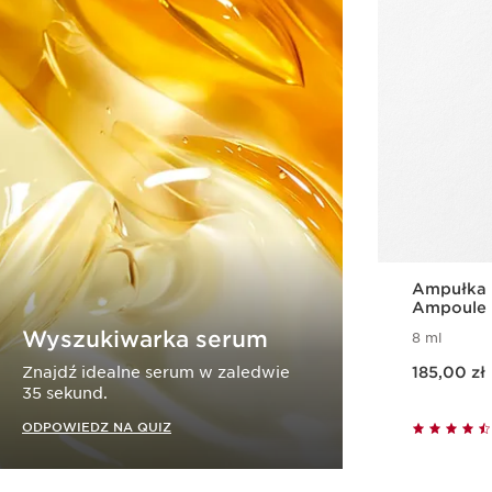
Ampułka 
Ampoule
Wyszukiwarka serum
8 ml
Aktualna cena 185,00 zł
Znajdź idealne serum w zaledwie
185,00 zł
35 sekund.
ODPOWIEDZ NA QUIZ