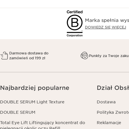
Marka spełnia wys
DOWIEDZ SIĘ WIĘCEJ
Darmowa dostawa do
Punkty za Twoje zak
zamówień od 199 zł
Najbardziej popularne
Dział Obsł
DOUBLE SERUM Light Texture
Dostawa
DOUBLE SERUM
Polityka Zwro
Total Eye Lift Liftingujący koncentrat do
Reklamacje
pielęgnacji okolic oczu Refill