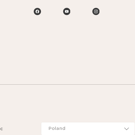
Navigates to
Poland
c