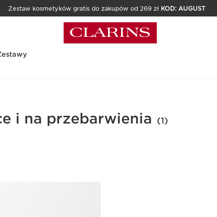
Zestaw kosmetyków gratis do zakupów od 269 zł
KOD: AUGUST
Zestawy
e i na przebarwienia
(1)