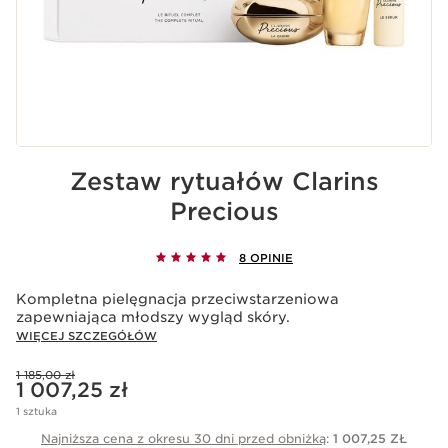
Zestaw rytuałów Clarins
Precious
8 OPINIE
Kompletna pielęgnacja przeciwstarzeniowa
zapewniająca młodszy wygląd skóry.
WIĘCEJ SZCZEGÓŁÓW
Poprzednia cena 1 185,00 zł
1 185,00 zł
Aktualna cena 1 007,25 zł
1 007,25 zł
1 sztuka
Najniższa cena z okresu 30 dni przed obniżką
:
1 007,25 ZŁ