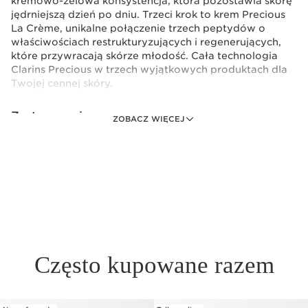
kremowo-żelowa konsystencja, która pozostawia skórę
jędrniejszą dzień po dniu. Trzeci krok to krem Precious
La Crème, unikalne połączenie trzech peptydów o
właściwościach restrukturyzujących i regenerujących,
które przywracają skórze młodość. Cała technologia
Clarins Precious w trzech wyjątkowych produktach dla
Twojej cennej skóry.
Zestaw zawiera:
ZOBACZ WIĘCEJ
Precious Krem La Crème 15 ml
1 sztuka
Precious La Lotion, 30ml
Często kupowane razem
1 sztuka
Precious serum 10ml