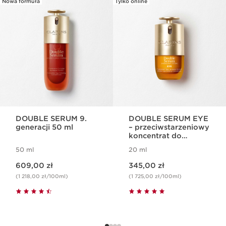
Nowa formuła
Tylko online
The exceptional anti-ageing serum with
PRZEJDŹ DO TREŚCI
lifting effects that helps to redefine the
facial contours and luminate the skin.
1 sztuka
Skąd ta wyjątkowość?
Wygładzona, jędrna i naprężona skóra.
DOUBLE SERUM 9.
DOUBLE SERUM EYE
generacji 50 ml
– przeciwstarzeniowy
koncentrat do
pielęgnacji okolic
50 ml
20 ml
oczu
Aktualna cena 609,00 zł
Aktualna cena 345,00 zł
609,00 zł
345,00 zł
(1 218,00 zł/100ml)
(1 725,00 zł/100ml)