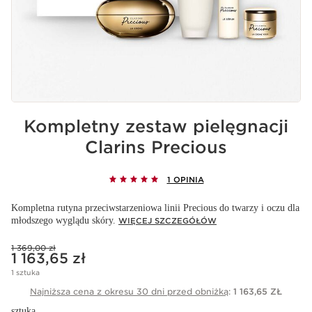
Kompletny zestaw pielęgnacji
Clarins Precious
1 OPINIA
Kompletna rutyna przeciwstarzeniowa linii Precious do twarzy i oczu dla
młodszego wyglądu skóry.
WIĘCEJ SZCZEGÓŁÓW
Poprzednia cena 1 369,00 zł
1 369,00 zł
Aktualna cena 1 163,65 zł
1 163,65 zł
1 sztuka
Najniższa cena z okresu 30 dni przed obniżką
:
1 163,65 ZŁ
sztuka