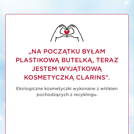
The exceptional anti-ageing serum with
lifting effects that helps to redefine the
facial contours and luminate the skin.
1 sztuka
Precious Krem La Crème 15 ml
1 sztuka
„NA POCZĄTKU BYŁAM
PLASTIKOWĄ BUTELKĄ, TERAZ
Skąd ta wyjątkowość?
JESTEM WYJĄTKOWĄ
Wygładzona, nawilżona, jędrna i napięta skóra.
KOSMETYCZKĄ CLARINS”.
Wygładzone okolice oczu.
Ekologiczne kosmetyczki wykonane z włókien
pochodzących z recyklingu.