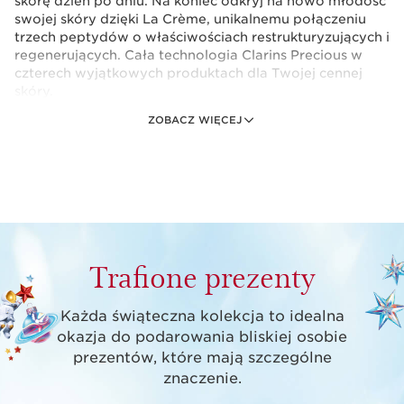
skórę dzień po dniu. Na koniec odkryj na nowo młodość
swojej skóry dzięki La Crème, unikalnemu połączeniu
trzech peptydów o właściwościach restrukturyzujących i
regenerujących. Cała technologia Clarins Precious w
czterech wyjątkowych produktach dla Twojej cennej
skóry.
ZOBACZ WIĘCEJ
Zestaw zawiera:
Precious Emulsja do twarzy 30ml
Luxurious treatment essence—infused with
rare Moonlight Flower cryoextract—
softens, smoothes and plumps.
1 sztuka
Trafione prezenty
Krem pod oczy,4ml
Każda świąteczna kolekcja to idealna
okazja do podarowania bliskiej osobie
1 sztuka
prezentów, które mają szczególne
znaczenie.
Precious serum 10ml