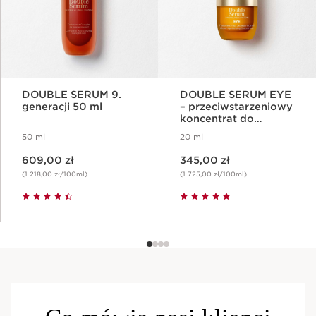
DOUBLE SERUM 9.
DOUBLE SERUM EYE
generacji 50 ml
– przeciwstarzeniowy
koncentrat do
pielęgnacji okolic
50 ml
20 ml
oczu
Aktualna cena 609,00 zł
Aktualna cena 345,00 zł
609,00 zł
345,00 zł
(1 218,00 zł/100ml)
(1 725,00 zł/100ml)