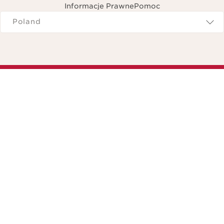
Informacje Prawne
Pomoc
avigates to
Poland