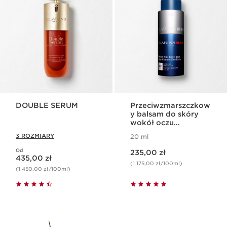
DOUBLE SERUM
Przeciwzmarszczkow
y balsam do skóry
wokół oczu
ClarinsMen Line-
3 ROZMIARY
20 ml
Control Balm
Aktualna cena 235,00 zł
Od
Aktualna cena 435,00 zł
235,00 zł
435,00 zł
(1 175,00 zł/100ml)
(1 450,00 zł/100ml)