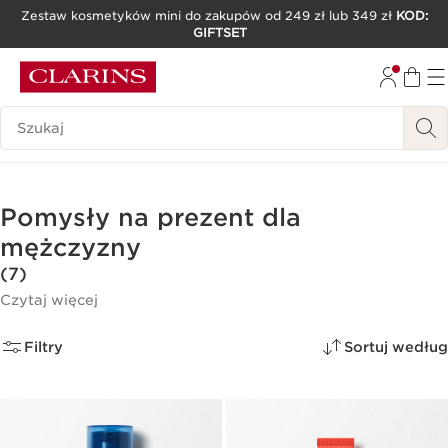
Zestaw kosmetyków mini do zakupów od 249 zł lub 349 zł
KOD:
GIFTSET
PRZEJDŹ DO TREŚCI
PRZEJDŹ DO STOPKI
Historia wyszukiwania
Pomysły na prezent dla
mężczyzny
(7)
Czytaj więcej
Filtry
Sortuj według