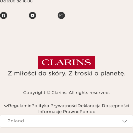
Od 9:00 do 16:00
Z miłości do skóry. Z troski o planetę.
Copyright © Clarins. All rights reserved.
Regulamin
Polityka Prywatności
Deklaracja Dostępności
<
>
Informacje Prawne
Pomoc
Navigates to
Poland