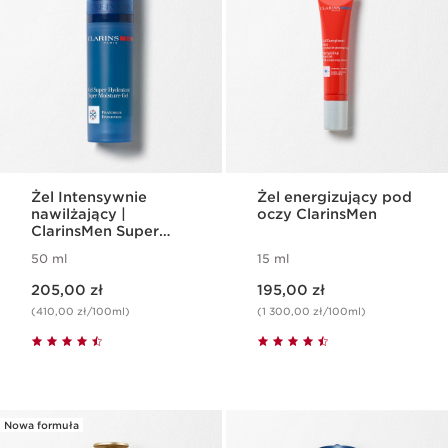
Żel Intensywnie
Żel energizujący pod
nawilżający |
oczy ClarinsMen
ClarinsMen Super
Moisture Gel
50 ml
15 ml
Aktualna cena 205,00 zł
Aktualna cena 195,00 zł
205,00 zł
195,00 zł
(410,00 zł/100ml)
(1 300,00 zł/100ml)
Nowa formuła