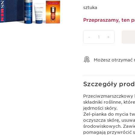
sztuka
Przepraszamy, ten p
-
1
+
Wyświetl koszyk
Możesz otrzymać
Szczegóły prod
Przeciwzmarszczkowy kr
składniki roślinne, kt
jędrności skóry.
Żel-pianka do mycia tw
oczyszcza skórę, usuwa
środowiskowych. Zawier
pomagają przywrócić sk