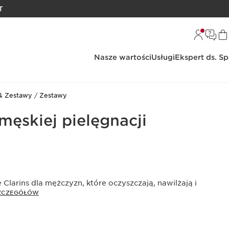
T
Nasze wartości
Usługi
Ekspert ds. S
& Zestawy
Zestawy
męskiej pielęgnacji
Clarins dla mężczyzn, które oczyszczają, nawilżają i
SZCZEGÓŁÓW