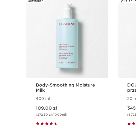
Bestseller
Tylko onli
PRZEJDŹ DO TREŚCI
Body-Smoothing Moisture
DOU
Milk
prz
kon
400 ml
20 m
oko
Aktualna cena 109,00 zł
Aktualna cena 345,00 zł
109,00 zł
345
(272,50 zł/1000ml)
(1 72
Szybki podgląd