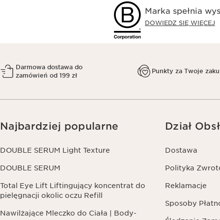
Marka spełnia wys
DOWIEDZ SIĘ WIĘCEJ
Darmowa dostawa do
Punkty za Twoje zak
zamówień od 199 zł
Najbardziej popularne
Dział Obsł
DOUBLE SERUM Light Texture
Dostawa
DOUBLE SERUM
Polityka Zwro
Total Eye Lift Liftingujący koncentrat do
Reklamacje
pielęgnacji okolic oczu Refill
Sposoby Płatn
Nawilżające Mleczko do Ciała | Body-