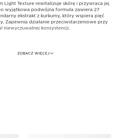
Light Texture rewitalizuje skórę i przywraca jej
go wyjątkowa podwójna formuła zawiera 27
ndarny ekstrakt z kurkumy, który wspiera pięć
ry. Zapewnia działanie przeciwstarzeniowe przy
al niewyczuwalnej konsystencji.
ZOBACZ WIĘCEJ
n Żel-pianka do mycia twarzy 30ml
 i detoksykuje.
arszczkowy krem do twarzy ClarinsMen
liftingujące i ujędrniające, które wzmacnia barierę
kóry, zwalczając oznaki starzenia.
rum Light Texture