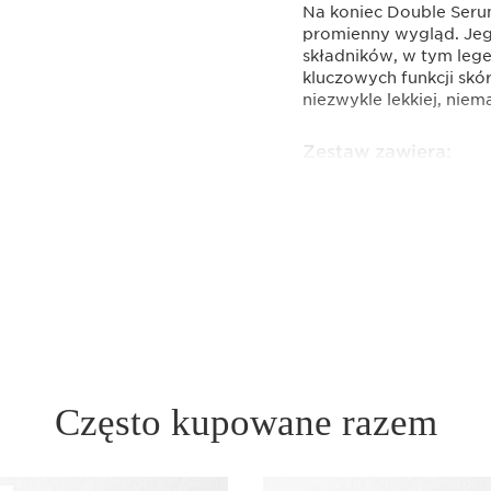
Na koniec Double Serum 
promienny wygląd. Je
składników, w tym lege
kluczowych funkcji skó
niezwykle lekkiej, niem
Zestaw zawiera:
ClarinsMe
Oczyszcza
1 sztuka
Przeciwzm
Działanie 
ochronną s
50 ml
Często kupowane razem
Double Se