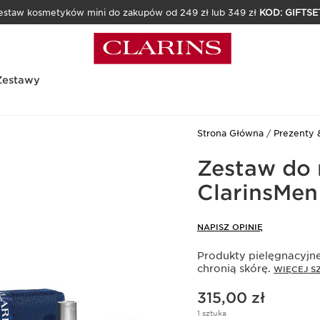
estaw kosmetyków mini do zakupów od 249 zł lub 349 zł
KOD: GIFTSE
Zestawy
Strona Główna
Prezenty 
Zestaw do 
ClarinsMen
NAPISZ OPINIĘ
Produkty pielęgnacyjne 
chronią skórę.
WIĘCEJ 
Aktualna cena 315,00 zł
315,00 zł
1 sztuka