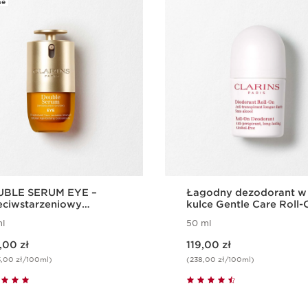
ne
1 sztuka
BLE SERUM EYE –
Łagodny dezodorant w
eciwstarzeniowy
kulce Gentle Care Roll-
centrat do pielęgnacji
Deodorant
l
50 ml
lic oczu
Aktualna cena 119,00 zł
,00 zł
119,00 zł
5,00 zł/100ml)
(238,00 zł/100ml)
Szybki podgląd
Szybki podglą