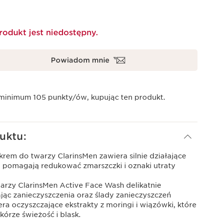
rodukt jest niedostępny.
Powiadom mnie
 minimum
105
punkty/ów, kupując ten produkt.
uktu:
em do twarzy ClarinsMen zawiera silnie działające
óre pomagają redukować zmarszczki i oznaki utraty
arzy ClarinsMen Active Face Wash delikatnie
jąc zanieczyszczenia oraz ślady zanieczyszczeń
a oczyszczające ekstrakty z moringi i wiązówki, które
órze świeżość i blask.