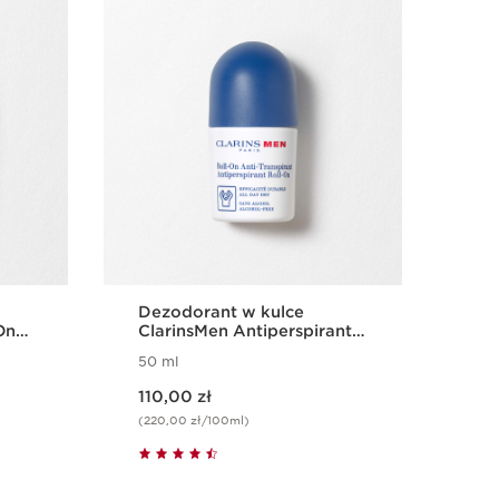
Nowość
Dezodorant w kulce
Żel
On
ClarinsMen Antiperspirant
Roll-On
50 ml
50 
Aktualna cena 110,00 zł
Aktualna cena 239,00 zł
110,00 zł
239
(220,00 zł/100ml)
(478
d
Szybki podgląd