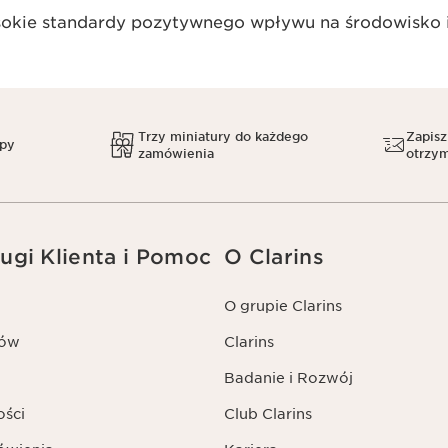
okie standardy pozytywnego wpływu na środowisko i
Trzy miniatury do każdego
Zapisz
upy
zamówienia
otrzym
ugi Klienta i Pomoc
O Clarins
O grupie Clarins
tów
Clarins
Badanie i Rozwój
ości
Club Clarins