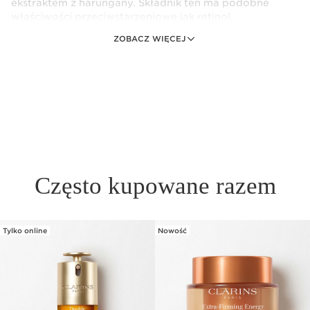
ekstraktem z harungany. Składnik ten ma podobne
właściwości przeciwstarzeniowe jak retinol.
ZOBACZ WIĘCEJ
* Efekt liftingu w 30 sekund.
*** Porównawcze badanie kliniczne przeprowadzone na
46 kobietach przez 56 dni, oceniające skuteczność
zwalczania zmarszczek i wygładzania skóry przez
preparat na bazie retinolu oraz preparat na bazie
wyciągu z harungany (gotowe produkty zawierały ten
sam % składników).
** Samoocena zgłoszona przez 111 kobiet.
Zestaw zawiera:
Często kupowane razem
Multi-Active krem na dzień 15ml
Tylko online
Nowość
PRZEJDŹ DO TREŚCI
1 sztuka
Multi Active krem na noc AST 15ml