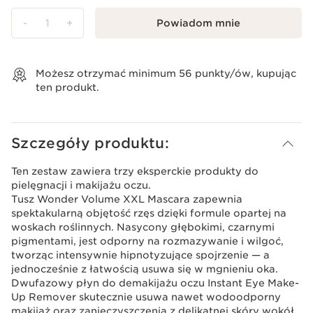
-
1
+
Powiadom mnie
Wyświetl koszyk
Możesz otrzymać minimum
56
punkty/ów, kupując
ten produkt.
Szczegóły produktu:
Ten zestaw zawiera trzy eksperckie produkty do
pielęgnacji i makijażu oczu.
Tusz Wonder Volume XXL Mascara zapewnia
spektakularną objętość rzęs dzięki formule opartej na
woskach roślinnych. Nasycony głębokimi, czarnymi
pigmentami, jest odporny na rozmazywanie i wilgoć,
tworząc intensywnie hipnotyzujące spojrzenie — a
jednocześnie z łatwością usuwa się w mgnieniu oka.
Dwufazowy płyn do demakijażu oczu Instant Eye Make-
Up Remover skutecznie usuwa nawet wodoodporny
makijaż oraz zanieczyszczenia z delikatnej skóry wokół