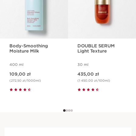
kompleksowi do rzęs.
8 ml
Total Eye Lift 3 ml
Liftingujący krem pod oczy z technologią
LIFT: wygładza zmarszczki, redukuje cienie
i zmęczenie, dodaje blasku. Dostępny refill.
Body-Smoothing
DOUBLE SERUM
Moisture Milk
Light Texture
1 sztuka
400 ml
30 ml
Aktualna cena 109,00 zł
Aktualna cena 435,00 zł
109,00 zł
435,00 zł
(272,50 zł/1000ml)
(1 450,00 zł/100ml)