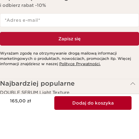
i odbierz rabat -10%
*Adres e-mail
*
Zapisz się
Wyrażam zgodę na otrzymywanie drogą mailową informacji
marketingowych o produktach, nowościach, promocjach itp. Więcej
informacji znajdziesz w naszej
Polityce Prywatności.
Najbardziej popularne
DOUBLE SERUM Light Texture
Aktualna cena 165,00 zł
165,00 zł
Dodaj do koszyka
DOUBLE SERUM
Total Eye Lift Liftingujący koncentrat do pielęgnacji okolic
oczu Refill
Nawilżające Mleczko do Ciała | Body-Smoothing Moisture
Milk 400ml