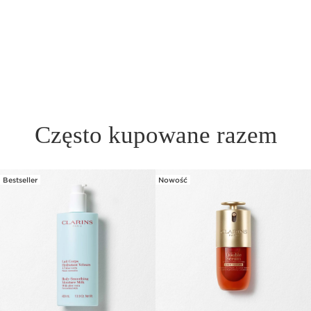
Lip Comfort Oil 03 miniatura
1 sztuka
Często kupowane razem
Bestseller
Nowość
PRZEJDŹ DO TREŚCI