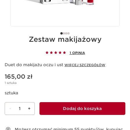
Zestaw makijażowy
1 OPINIA
Duet do makijażu oczu i ust
WIĘCEJ SZCZEGÓŁÓW
Aktualna cena 165,00 zł
165,00 zł
1 sztuka
sztuka
-
1
+
Dodaj do koszyka
Wyświetl koszyk
Możesz otrzymać minimum
55
punkty/ów, kupując