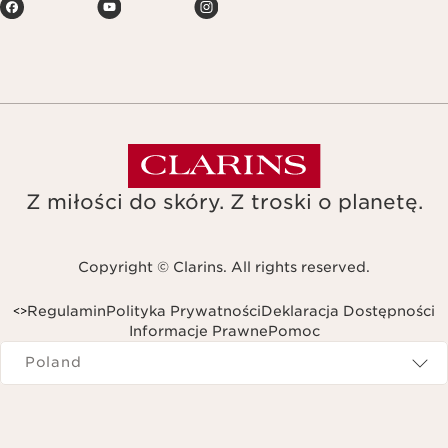
Z miłości do skóry. Z troski o planetę.
Copyright © Clarins. All rights reserved.
Regulamin
Polityka Prywatności
Deklaracja Dostępności
<
>
Informacje Prawne
Pomoc
Navigates to
Poland