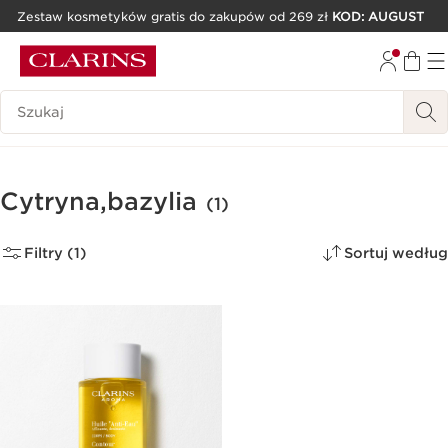
Zestaw kosmetyków gratis do zakupów od 269 zł
KOD: AUGUST
PRZEJDŹ DO TREŚCI
PRZEJDŹ DO STOPKI
Historia wyszukiwania
Cytryna,bazylia
(1)
Filtry (1)
Sortuj według