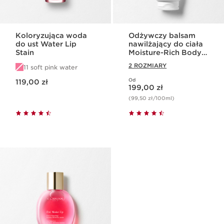
Koloryzująca woda
Odżywczy balsam
do ust Water Lip
nawilżający do ciała
Stain
Moisture-Rich Body
Lotion
2 ROZMIARY
11 soft pink water
Aktualna cena 119,00 zł
Od
119,00 zł
Aktualna cena 199,00 zł
199,00 zł
(99,50 zł/100ml)