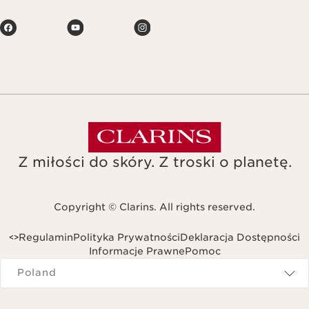
Z miłości do skóry. Z troski o planetę.
Copyright © Clarins. All rights reserved.
Regulamin
Polityka Prywatności
Deklaracja Dostępności
<
>
Informacje Prawne
Pomoc
Navigates to
Poland