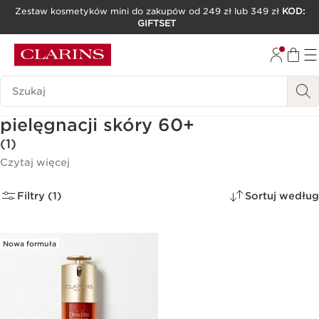
Zestaw kosmetyków mini do zakupów od 249 zł lub 349 zł
KOD:
GIFTSET
PRZEJDŹ DO TREŚCI
PRZEJDŹ DO STOPKI
Historia wyszukiwania
Świąteczne prezenty do
pielęgnacji skóry 60+
(1)
Czytaj więcej
Filtry (1)
Sortuj według
Nowa formuła