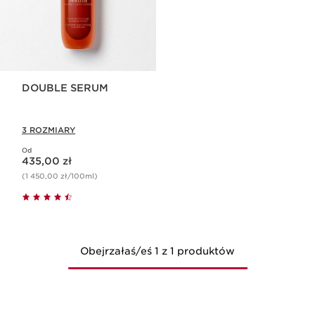
DOUBLE SERUM
3 ROZMIARY
Od
Aktualna cena 435,00 zł
435,00 zł
(1 450,00 zł/100ml)
Obejrzałaś/eś 1 z 1 produktów