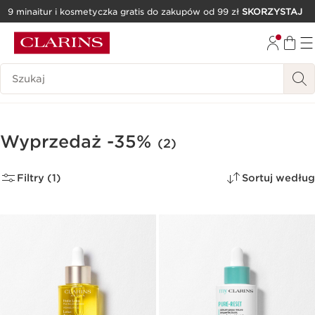
9 minaitur i kosmetyczka gratis do zakupów od 99 zł
SKORZYSTAJ
PRZEJDŹ DO TREŚCI
PRZEJDŹ DO STOPKI
Historia wyszukiwania
Wyprzedaż -35%
(2)
Filtry (1)
Sortuj według