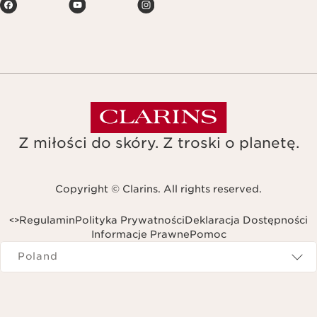
Z miłości do skóry. Z troski o planetę.
Copyright © Clarins. All rights reserved.
Regulamin
Polityka Prywatności
Deklaracja Dostępności
<
>
Informacje Prawne
Pomoc
Navigates to
Poland