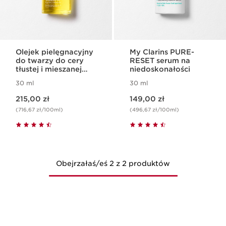
Olejek pielęgnacyjny
My Clarins PURE-
do twarzy do cery
RESET serum na
tłustej i mieszanej
niedoskonałości
Lotus Face
30 ml
30 ml
Treatment Oil
Aktualna cena 215,00 zł
Aktualna cena 149,00 zł
215,00 zł
149,00 zł
(716,67 zł/100ml)
(496,67 zł/100ml)
Obejrzałaś/eś 2 z 2 produktów