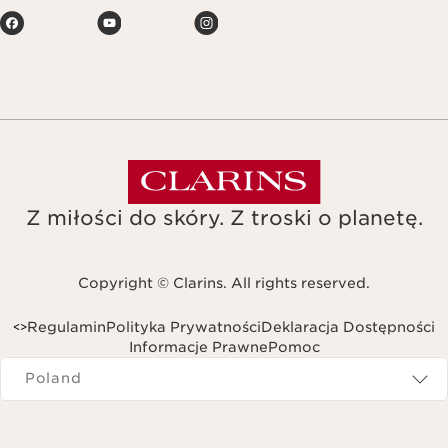
Z miłości do skóry. Z troski o planetę.
Copyright © Clarins. All rights reserved.
Regulamin
Polityka Prywatności
Deklaracja Dostępności
<
>
Informacje Prawne
Pomoc
Navigates to
Poland