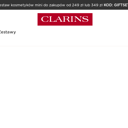
estaw kosmetyków mini do zakupów od 249 zł lub 349 zł
KOD: GIFTSE
Zestawy