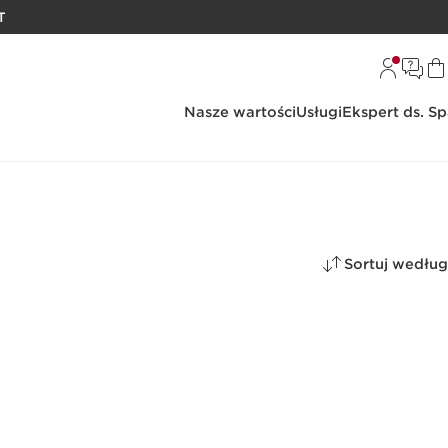
T
Nasze wartości
Usługi
Ekspert ds. S
Sortuj według