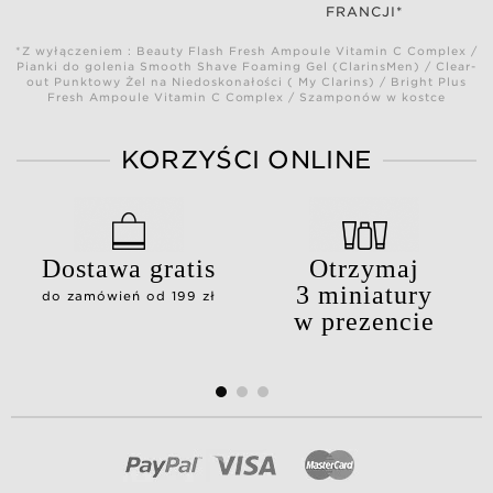
FRANCJI*
*Z wyłączeniem : Beauty Flash Fresh Ampoule Vitamin C Complex /
Pianki do golenia Smooth Shave Foaming Gel (ClarinsMen) / Clear-
out Punktowy Żel na Niedoskonałości ( My Clarins) / Bright Plus
Fresh Ampoule Vitamin C Complex / Szamponów w kostce
KORZYŚCI ONLINE
Dostawa gratis
Otrzymaj
3 miniatury
do zamówień od 199 zł
w prezencie