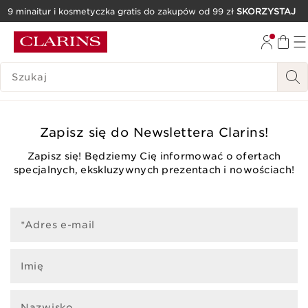
9 minaitur i kosmetyczka gratis do zakupów od 99 zł
SKORZYSTAJ
PRZEJDŹ DO TREŚCI
PRZEJDŹ DO STOPKI
HISTORIA WYSZUKIWANIA
Zapisz się do Newslettera Clarins!
Zapisz się! Będziemy Cię informować o ofertach
specjalnych, ekskluzywnych prezentach i nowościach!
*Adres e-mail
Imię
Nazwisko