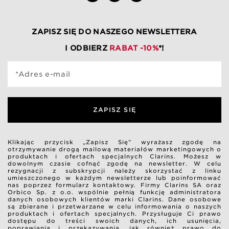
ZAPISZ SIĘ DO NASZEGO NEWSLETTERA
I ODBIERZ
RABAT -10%
*!
*Adres e-mail
ZAPISZ SIĘ
Klikając przycisk „Zapisz Się” wyrażasz zgodę na
otrzymywanie drogą mailową materiałów marketingowych o
produktach i ofertach specjalnych Clarins. Możesz w
dowolnym czasie cofnąć zgodę na newsletter. W celu
rezygnacji z subskrypcji należy skorzystać z linku
umieszczonego w każdym newsletterze lub poinformować
nas poprzez formularz kontaktowy. Firmy Clarins SA oraz
Orbico Sp. z o.o. wspólnie pełnią funkcję administratora
danych osobowych klientów marki Clarins. Dane osobowe
są zbierane i przetwarzane w celu informowania o naszych
produktach i ofertach specjalnych. Przysługuje Ci prawo
dostępu do treści swoich danych, ich usunięcia,
poprawiania i przekazywania, jak również prawo do