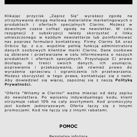
Klikając przycisk „Zapisz Się” wyrażasz zgodę na
otrzymywanie drogą mailową materiałów marketingowych o
produktach i ofertach specjalnych Clarins. Możesz w
dowolnym czasie cofnąć zgodę na newsletter. W celu
rezygnacji z subskrypcji należy skorzystać z linku
umieszczonego w każdym newsletterze lub poinformować
nas poprzez formularz kontaktowy. Firmy Clarins SA oraz
Orbico Sp. z o.o. wspólnie pełnią funkcję administratora
danych osobowych klientów marki Clarins. Dane osobowe
są zbierane i przetwarzane w celu informowania o naszych
produktach i ofertach specjalnych. Przysługuje Ci prawo
dostępu do treści swoich danych, ich usunięcia,
poprawiania i przekazywania, jak również prawo do
wyrażenia sprzeciwu i ograniczenia ich przetwarzania.
Możesz skorzystać w tego prawa, kontaktując się z nami.
Aby dowiedzieć się więcej, zapoznaj się z naszą
Polityką
Prywatności.
*Oferta "Witamy w Clarins!" ważna miesiąc od daty zapisu
do newslettera. Po wpisaniu indywidualnego kodu, klient
otrzymuje rabat 10% na cały asortyment. Kod promocyjny
jest kodem jednorazowym. Oferta łączy się z innymi
promocjami. Kod nie łączy się z innymi rabatami.
POMOC
Bezpłatna infolinia