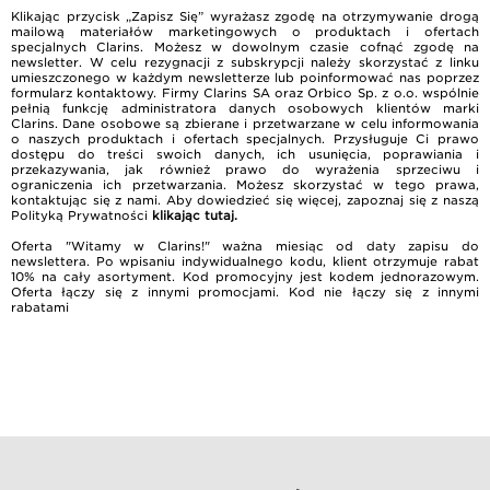
Klikając przycisk „Zapisz Się” wyrażasz zgodę na otrzymywanie drogą
mailową materiałów marketingowych o produktach i ofertach
specjalnych Clarins. Możesz w dowolnym czasie cofnąć zgodę na
newsletter. W celu rezygnacji z subskrypcji należy skorzystać z linku
umieszczonego w każdym newsletterze lub poinformować nas poprzez
formularz kontaktowy. Firmy Clarins SA oraz Orbico Sp. z o.o. wspólnie
pełnią funkcję administratora danych osobowych klientów marki
Clarins. Dane osobowe są zbierane i przetwarzane w celu informowania
o naszych produktach i ofertach specjalnych. Przysługuje Ci prawo
dostępu do treści swoich danych, ich usunięcia, poprawiania i
przekazywania, jak również prawo do wyrażenia sprzeciwu i
ograniczenia ich przetwarzania. Możesz skorzystać w tego prawa,
kontaktując się z nami. Aby dowiedzieć się więcej, zapoznaj się z naszą
Polityką Prywatności
klikając tutaj
.
Oferta "Witamy w Clarins!" ważna miesiąc od daty zapisu do
newslettera. Po wpisaniu indywidualnego kodu, klient otrzymuje rabat
10% na cały asortyment. Kod promocyjny jest kodem jednorazowym.
Oferta łączy się z innymi promocjami. Kod nie łączy się z innymi
rabatami