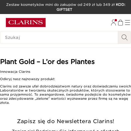
Zestaw kosmetyków mini do zakupów od 249 zł lub 349 zł
KOD:
GIFTSET
PRZEJDŹ DO TREŚCI
PRZEJDŹ DO STOPKI
HISTORIA WYSZUKIWANIA
Plant Gold – L’or des Plantes
Innowacja Clarins
Odkryj nasz najnowszy produkt
Clarins od zawsze ufał dobrodziejstwom natury oraz doświadczeniu swoich
Laboratoriów w tworzeniu skutecznych produktów, których stosowanie to
sama przyjemność. To awangardowe, świadome podejście do kosmetyków
oraz zdecydowanie „zielone” wartości wyznawane przez firmę są na wagę
złota.
Zapisz się do Newslettera Clarins!