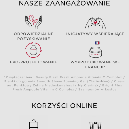
NASZE ZAANGAŻOWANIE
ODPOWIEDZIALNE
INICJATYWY WSPIERAJĄCE
POZYSKIWANIE
EKO-PROJEKTOWANIE
WYPRODUKOWANE WE
FRANCJI*
*Z wyłączeniem : Beauty Flash Fresh Ampoule Vitamin C Complex /
Pianki do golenia Smooth Shave Foaming Gel (ClarinsMen) / Clear-
out Punktowy Żel na Niedoskonałości ( My Clarins) / Bright Plus
Fresh Ampoule Vitamin C Complex / Szamponów w kostce
KORZYŚCI ONLINE