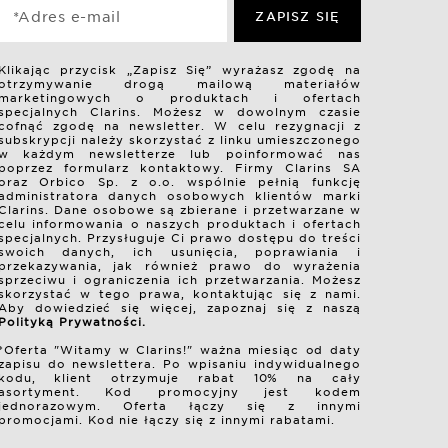
*Adres e-mail
ZAPISZ SIĘ
Klikając przycisk „Zapisz Się” wyrażasz zgodę na
otrzymywanie drogą mailową materiałów
marketingowych o produktach i ofertach
specjalnych Clarins. Możesz w dowolnym czasie
cofnąć zgodę na newsletter. W celu rezygnacji z
subskrypcji należy skorzystać z linku umieszczonego
w każdym newsletterze lub poinformować nas
poprzez formularz kontaktowy. Firmy Clarins SA
oraz Orbico Sp. z o.o. wspólnie pełnią funkcję
administratora danych osobowych klientów marki
Clarins. Dane osobowe są zbierane i przetwarzane w
celu informowania o naszych produktach i ofertach
specjalnych. Przysługuje Ci prawo dostępu do treści
swoich danych, ich usunięcia, poprawiania i
przekazywania, jak również prawo do wyrażenia
sprzeciwu i ograniczenia ich przetwarzania. Możesz
skorzystać w tego prawa, kontaktując się z nami.
Aby dowiedzieć się więcej, zapoznaj się z naszą
Polityką Prywatności.
*Oferta "Witamy w Clarins!" ważna miesiąc od daty
zapisu do newslettera. Po wpisaniu indywidualnego
kodu, klient otrzymuje rabat 10% na cały
asortyment. Kod promocyjny jest kodem
jednorazowym. Oferta łączy się z innymi
promocjami. Kod nie łączy się z innymi rabatami.