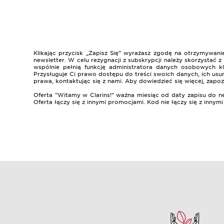
Klikając przycisk „Zapisz Się” wyrażasz zgodę na otrzymywa
newsletter. W celu rezygnacji z subskrypcji należy skorzystać
wspólnie pełnią funkcję administratora danych osobowych k
Przysługuje Ci prawo dostępu do treści swoich danych, ich usun
prawa, kontaktując się z nami. Aby dowiedzieć się więcej, zapoz
Oferta "Witamy w Clarins!" ważna miesiąc od daty zapisu do n
Oferta łączy się z innymi promocjami. Kod nie łączy się z innym