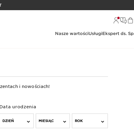
T
Nasze wartości
Usługi
Ekspert ds. S
zentach i nowościach!
Data urodzenia
DZIEŃ
MIESIĄC
ROK