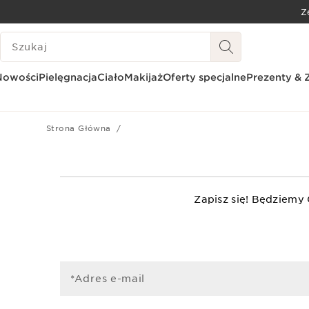
Z
PRZEJDŹ DO TREŚCI
HISTORIA WYSZUKIWANIA
PRZEJDŹ DO STOPKI
Nowości
Pielęgnacja
Ciało
Makijaż
Oferty specjalne
Prezenty & 
Strona Główna
Zapisz się! Będziemy
*Adres e-mail