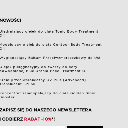
NOWOŚCI
Ujędrniający olejek do ciała Tonic Body Treatment
Oil
Modelujący olejek do ciała Contour Body Treatment
Oil
Wygłądzający Balsam Przeciwzmarszczkowy do Ust
Olejek pielęgnacyjny do twarzy do cery
odwodnionej Blue Orchid Face Treatment Oil
Krem przeciwsłoneczny UV Plus [Advanced]
Translucent SPF50
Koncentrat samoopalający do ciała Golden Glow
Booster
ZAPISZ SIĘ DO NASZEGO NEWSLETTERA
I ODBIERZ
RABAT -10%
*!