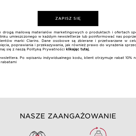
ZAPISZ SIĘ
nie drogą mailową materiałów marketingowych o produktach i ofertach sp
 z linku umieszczonego w każdym newsletterze lub poinformować nas poprzez
lientów marki Clarins. Dane osobowe są zbierane i przetwarzane w celu
ięcia, poprawiania i przekazywania, jak również prawo do wyrażenia sprze
naj się z naszą Polityką Prywatności
klikając tutaj
.
ewslettera. Po wpisaniu indywidualnego kodu, klient otrzymuje rabat 10
i rabatami
NASZE ZAANGAŻOWANIE