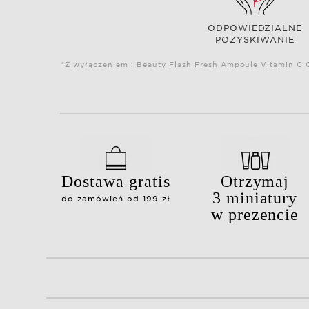
ODPOWIEDZIALNE
POZYSKIWANIE
*Z wyłączeniem : Beauty Flash Fresh Ampoule Vitamin C C
Dostawa gratis
Otrzymaj
3 miniatury
do zamówień od 199 zł
w prezencie