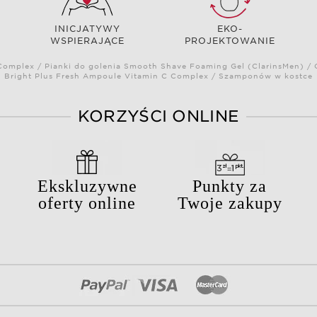
INICJATYWY
EKO-
WSPIERAJĄCE
PROJEKTOWANIE
omplex / Pianki do golenia Smooth Shave Foaming Gel (ClarinsMen) / C
Bright Plus Fresh Ampoule Vitamin C Complex / Szamponów w kostce
KORZYŚCI ONLINE
Ekskluzywne
Punkty za
oferty online
Twoje zakupy