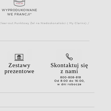
WYPRODUKOWANE
WE FRANCJI*
lear-out Punktowy Żel na Niedoskonałości ( My Clarins) /
Zestawy
Skontaktuj się
prezentowe
z nami
800-808-818
Od 8:00 do 16:00,
w dni robocze