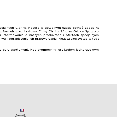
ecjalnych Clarins. Możesz w dowolnym czasie cofnąć zgodę na
 formularz kontaktowy. Firmy Clarins SA oraz Orbico Sp. z o.o.
 informowania o naszych produktach i ofertach specjalnych.
ciwu i ograniczenia ich przetwarzania. Możesz skorzystać w tego
% na cały asortyment. Kod promocyjny jest kodem jednorazowym.