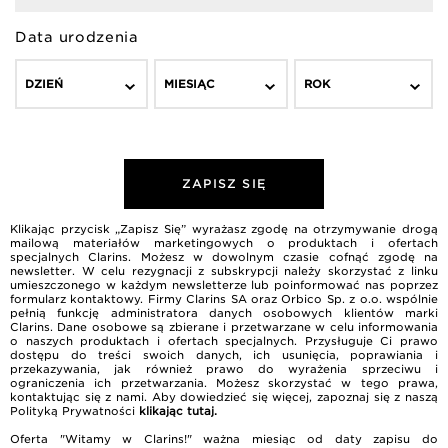
Data urodzenia
DZIEŃ
MIESIĄC
ROK
ZAPISZ SIĘ
Klikając przycisk „Zapisz Się” wyrażasz zgodę na otrzymywanie drogą
mailową materiałów marketingowych o produktach i ofertach
specjalnych Clarins. Możesz w dowolnym czasie cofnąć zgodę na
newsletter. W celu rezygnacji z subskrypcji należy skorzystać z linku
umieszczonego w każdym newsletterze lub poinformować nas poprzez
formularz kontaktowy. Firmy Clarins SA oraz Orbico Sp. z o.o. wspólnie
pełnią funkcję administratora danych osobowych klientów marki
Clarins. Dane osobowe są zbierane i przetwarzane w celu informowania
o naszych produktach i ofertach specjalnych. Przysługuje Ci prawo
dostępu do treści swoich danych, ich usunięcia, poprawiania i
przekazywania, jak również prawo do wyrażenia sprzeciwu i
ograniczenia ich przetwarzania. Możesz skorzystać w tego prawa,
kontaktując się z nami. Aby dowiedzieć się więcej, zapoznaj się z naszą
Polityką Prywatności
klikając tutaj
.
Oferta "Witamy w Clarins!" ważna miesiąc od daty zapisu do