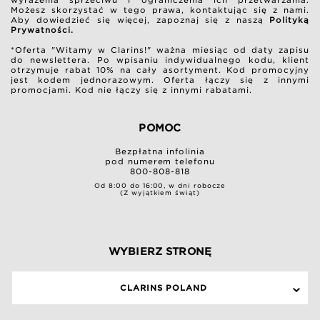
wyrażenia sprzeciwu i ograniczenia ich przetwarzania.
Możesz skorzystać w tego prawa, kontaktując się z nami.
Aby dowiedzieć się więcej, zapoznaj się z naszą
Polityką
Prywatności.
*Oferta "Witamy w Clarins!" ważna miesiąc od daty zapisu
do newslettera. Po wpisaniu indywidualnego kodu, klient
otrzymuje rabat 10% na cały asortyment. Kod promocyjny
jest kodem jednorazowym. Oferta łączy się z innymi
promocjami. Kod nie łączy się z innymi rabatami.
POMOC
Bezpłatna infolinia
pod numerem telefonu
800-808-818
Od 8:00 do 16:00, w dni robocze
(Z wyjątkiem świąt)
WYBIERZ STRONĘ
CLARINS POLAND