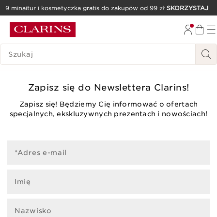
9 minaitur i kosmetyczka gratis do zakupów od 99 zł
SKORZYSTAJ
PRZEJDŹ DO TREŚCI
PRZEJDŹ DO STOPKI
HISTORIA WYSZUKIWANIA
Zapisz się do Newslettera Clarins!
Zapisz się! Będziemy Cię informować o ofertach
specjalnych, ekskluzywnych prezentach i nowościach!
*Adres e-mail
Imię
Nazwisko