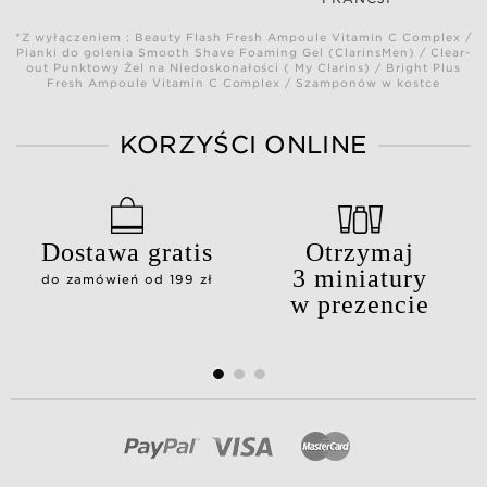
*Z wyłączeniem : Beauty Flash Fresh Ampoule Vitamin C Complex /
Pianki do golenia Smooth Shave Foaming Gel (ClarinsMen) / Clear-
out Punktowy Żel na Niedoskonałości ( My Clarins) / Bright Plus
Fresh Ampoule Vitamin C Complex / Szamponów w kostce
KORZYŚCI ONLINE
Dostawa gratis
Otrzymaj
3 miniatury
do zamówień od 199 zł
w prezencie