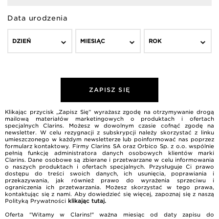
Data urodzenia
DZIEŃ
MIESIĄC
ROK
ZAPISZ SIĘ
Klikając przycisk „Zapisz Się” wyrażasz zgodę na otrzymywanie drogą
mailową materiałów marketingowych o produktach i ofertach
specjalnych Clarins. Możesz w dowolnym czasie cofnąć zgodę na
newsletter. W celu rezygnacji z subskrypcji należy skorzystać z linku
umieszczonego w każdym newsletterze lub poinformować nas poprzez
formularz kontaktowy. Firmy Clarins SA oraz Orbico Sp. z o.o. wspólnie
pełnią funkcję administratora danych osobowych klientów marki
Clarins. Dane osobowe są zbierane i przetwarzane w celu informowania
o naszych produktach i ofertach specjalnych. Przysługuje Ci prawo
dostępu do treści swoich danych, ich usunięcia, poprawiania i
przekazywania, jak również prawo do wyrażenia sprzeciwu i
ograniczenia ich przetwarzania. Możesz skorzystać w tego prawa,
kontaktując się z nami. Aby dowiedzieć się więcej, zapoznaj się z naszą
Polityką Prywatności
klikając tutaj
.
Oferta "Witamy w Clarins!" ważna miesiąc od daty zapisu do