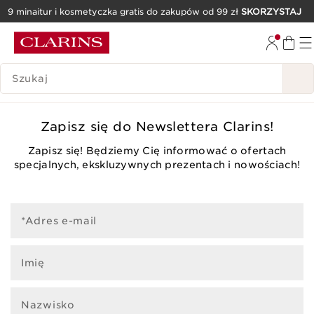
9 minaitur i kosmetyczka gratis do zakupów od 99 zł
SKORZYSTAJ
PRZEJDŹ DO TREŚCI
PRZEJDŹ DO STOPKI
HISTORIA WYSZUKIWANIA
Zapisz się do Newslettera Clarins!
Zapisz się! Będziemy Cię informować o ofertach
specjalnych, ekskluzywnych prezentach i nowościach!
*Adres e-mail
Imię
Nazwisko