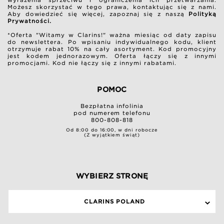
wyrażenia sprzeciwu i ograniczenia ich przetwarzania.
Możesz skorzystać w tego prawa, kontaktując się z nami.
Aby dowiedzieć się więcej, zapoznaj się z naszą
Polityką
Prywatności.
*Oferta "Witamy w Clarins!" ważna miesiąc od daty zapisu
do newslettera. Po wpisaniu indywidualnego kodu, klient
otrzymuje rabat 10% na cały asortyment. Kod promocyjny
jest kodem jednorazowym. Oferta łączy się z innymi
promocjami. Kod nie łączy się z innymi rabatami.
POMOC
Bezpłatna infolinia
pod numerem telefonu
800-808-818
Od 8:00 do 16:00, w dni robocze
(Z wyjątkiem świąt)
WYBIERZ STRONĘ
CLARINS POLAND