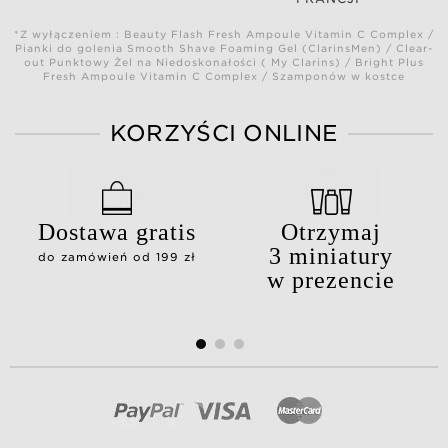
*Z wyłączeniem : Beauty Flash Fresh Ampoule Vitamin C Complex /
Pianki do golenia Smooth Shave Foaming Gel (ClarinsMen) / Clear-
out Punktowy Żel na Niedoskonałości ( My Clarins) / Bright Plus
Fresh Ampoule Vitamin C Complex / Szamponów w kostce
KORZYŚCI ONLINE
Dostawa gratis
Otrzymaj
3 miniatury
do zamówień od 199 zł
w prezencie