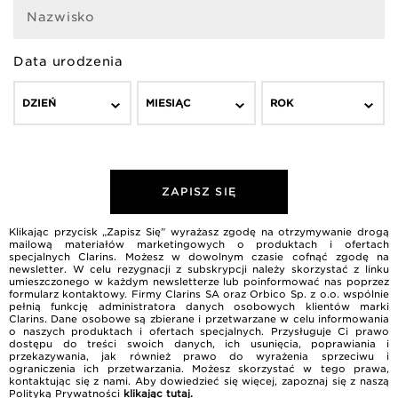
Nazwisko
Data urodzenia
DZIEŃ
MIESIĄC
ROK
ZAPISZ SIĘ
Klikając przycisk „Zapisz Się” wyrażasz zgodę na otrzymywanie drogą
mailową materiałów marketingowych o produktach i ofertach
specjalnych Clarins. Możesz w dowolnym czasie cofnąć zgodę na
newsletter. W celu rezygnacji z subskrypcji należy skorzystać z linku
umieszczonego w każdym newsletterze lub poinformować nas poprzez
formularz kontaktowy. Firmy Clarins SA oraz Orbico Sp. z o.o. wspólnie
pełnią funkcję administratora danych osobowych klientów marki
Clarins. Dane osobowe są zbierane i przetwarzane w celu informowania
o naszych produktach i ofertach specjalnych. Przysługuje Ci prawo
dostępu do treści swoich danych, ich usunięcia, poprawiania i
przekazywania, jak również prawo do wyrażenia sprzeciwu i
ograniczenia ich przetwarzania. Możesz skorzystać w tego prawa,
kontaktując się z nami. Aby dowiedzieć się więcej, zapoznaj się z naszą
Polityką Prywatności
klikając tutaj
.