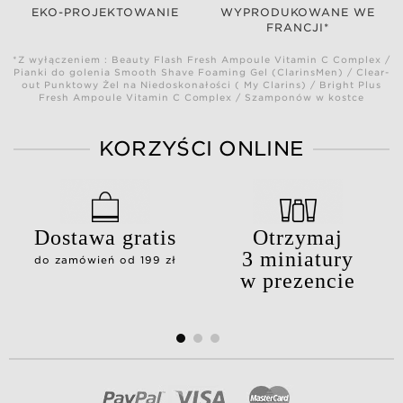
EKO-PROJEKTOWANIE
WYPRODUKOWANE WE
FRANCJI*
*Z wyłączeniem : Beauty Flash Fresh Ampoule Vitamin C Complex /
Pianki do golenia Smooth Shave Foaming Gel (ClarinsMen) / Clear-
out Punktowy Żel na Niedoskonałości ( My Clarins) / Bright Plus
Fresh Ampoule Vitamin C Complex / Szamponów w kostce
KORZYŚCI ONLINE
Dostawa gratis
Otrzymaj
3 miniatury
do zamówień od 199 zł
w prezencie