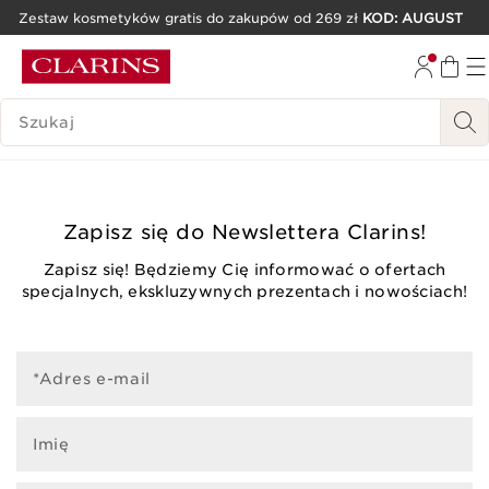
Zestaw kosmetyków gratis do zakupów od 269 zł
KOD: AUGUST
PRZEJDŹ DO TREŚCI
PRZEJDŹ DO STOPKI
HISTORIA WYSZUKIWANIA
Zapisz się do Newslettera Clarins!
Zapisz się! Będziemy Cię informować o ofertach
specjalnych, ekskluzywnych prezentach i nowościach!
*Adres e-mail
Imię