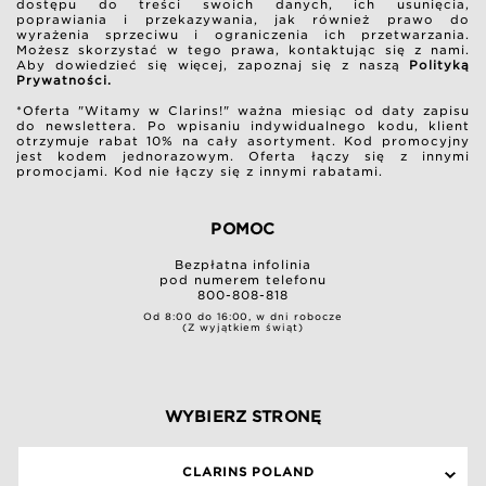
dostępu do treści swoich danych, ich usunięcia,
poprawiania i przekazywania, jak również prawo do
wyrażenia sprzeciwu i ograniczenia ich przetwarzania.
Możesz skorzystać w tego prawa, kontaktując się z nami.
Aby dowiedzieć się więcej, zapoznaj się z naszą
Polityką
Prywatności.
*Oferta "Witamy w Clarins!" ważna miesiąc od daty zapisu
do newslettera. Po wpisaniu indywidualnego kodu, klient
otrzymuje rabat 10% na cały asortyment. Kod promocyjny
jest kodem jednorazowym. Oferta łączy się z innymi
promocjami. Kod nie łączy się z innymi rabatami.
POMOC
Bezpłatna infolinia
pod numerem telefonu
800-808-818
Od 8:00 do 16:00, w dni robocze
(Z wyjątkiem świąt)
WYBIERZ STRONĘ
CLARINS POLAND