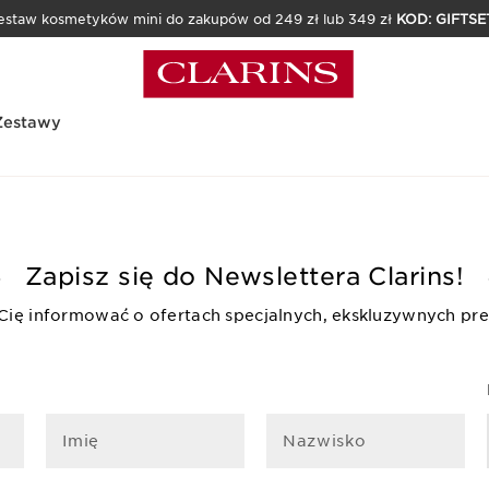
estaw kosmetyków mini do zakupów od 249 zł lub 349 zł
KOD: GIFTSE
Zestawy
Zapisz się do Newslettera Clarins!
 Cię informować o ofertach specjalnych, ekskluzywnych pre
Imię
Nazwisko