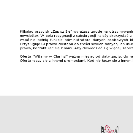
Klikając przycisk „Zapisz Się” wyrażasz zgodę na otrzymywa
newsletter. W celu rezygnacji z subskrypcji należy skorzystać
wspólnie pełnią funkcję administratora danych osobowych k
Przysługuje Ci prawo dostępu do treści swoich danych, ich usun
prawa, kontaktując się z nami. Aby dowiedzieć się więcej, zapoz
Oferta "Witamy w Clarins!" ważna miesiąc od daty zapisu do n
Oferta łączy się z innymi promocjami. Kod nie łączy się z innym