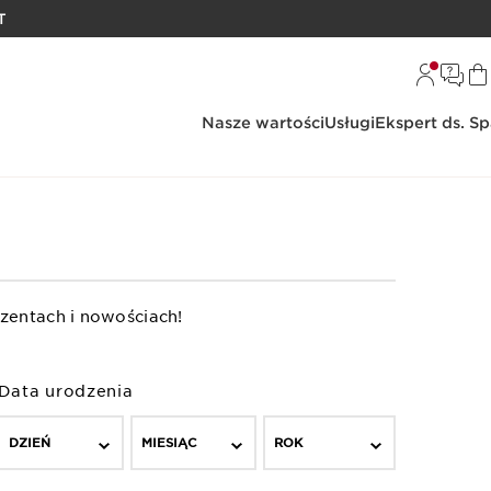
T
Nasze wartości
Usługi
Ekspert ds. S
zentach i nowościach!
Data urodzenia
DZIEŃ
MIESIĄC
ROK