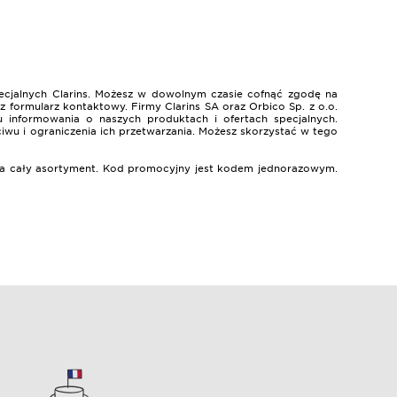
ecjalnych Clarins. Możesz w dowolnym czasie cofnąć zgodę na
 formularz kontaktowy. Firmy Clarins SA oraz Orbico Sp. z o.o.
 informowania o naszych produktach i ofertach specjalnych.
ciwu i ograniczenia ich przetwarzania. Możesz skorzystać w tego
% na cały asortyment. Kod promocyjny jest kodem jednorazowym.