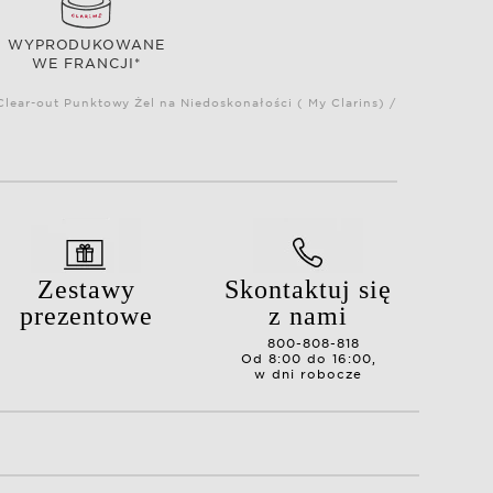
WYPRODUKOWANE
WE FRANCJI*
lear-out Punktowy Żel na Niedoskonałości ( My Clarins) /
Zestawy
Skontaktuj się
prezentowe
z nami
800-808-818
Od 8:00 do 16:00,
w dni robocze