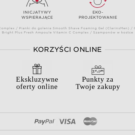
INICJATYWY
EKO-
WSPIERAJĄCE
PROJEKTOWANIE
omplex / Pianki do golenia Smooth Shave Foaming Gel (ClarinsMen) / C
Bright Plus Fresh Ampoule Vitamin C Complex / Szamponów w kostce
KORZYŚCI ONLINE
Ekskluzywne
Punkty za
oferty online
Twoje zakupy