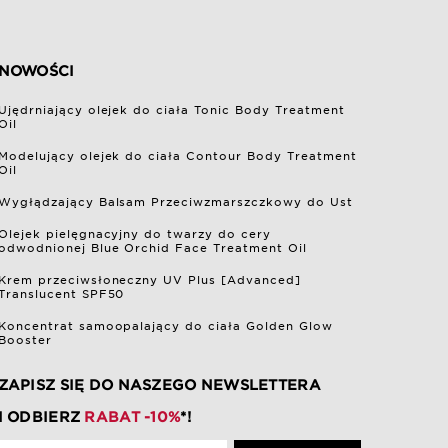
NOWOŚCI
Ujędrniający olejek do ciała Tonic Body Treatment
Oil
Modelujący olejek do ciała Contour Body Treatment
Oil
Wygłądzający Balsam Przeciwzmarszczkowy do Ust
Olejek pielęgnacyjny do twarzy do cery
odwodnionej Blue Orchid Face Treatment Oil
Krem przeciwsłoneczny UV Plus [Advanced]
Translucent SPF50
Koncentrat samoopalający do ciała Golden Glow
Booster
ZAPISZ SIĘ DO NASZEGO NEWSLETTERA
I ODBIERZ
RABAT -10%
*!