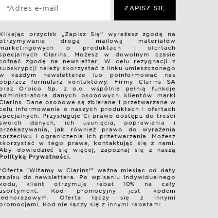
*Adres e-mail
ZAPISZ SIĘ
Klikając przycisk „Zapisz Się” wyrażasz zgodę na
otrzymywanie drogą mailową materiałów
marketingowych o produktach i ofertach
specjalnych Clarins. Możesz w dowolnym czasie
cofnąć zgodę na newsletter. W celu rezygnacji z
subskrypcji należy skorzystać z linku umieszczonego
w każdym newsletterze lub poinformować nas
poprzez formularz kontaktowy. Firmy Clarins SA
oraz Orbico Sp. z o.o. wspólnie pełnią funkcję
administratora danych osobowych klientów marki
Clarins. Dane osobowe są zbierane i przetwarzane w
celu informowania o naszych produktach i ofertach
specjalnych. Przysługuje Ci prawo dostępu do treści
swoich danych, ich usunięcia, poprawiania i
przekazywania, jak również prawo do wyrażenia
sprzeciwu i ograniczenia ich przetwarzania. Możesz
skorzystać w tego prawa, kontaktując się z nami.
Aby dowiedzieć się więcej, zapoznaj się z naszą
Polityką Prywatności.
*Oferta "Witamy w Clarins!" ważna miesiąc od daty
zapisu do newslettera. Po wpisaniu indywidualnego
kodu, klient otrzymuje rabat 10% na cały
asortyment. Kod promocyjny jest kodem
jednorazowym. Oferta łączy się z innymi
promocjami. Kod nie łączy się z innymi rabatami.