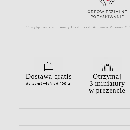
ODPOWIEDZIALNE
POZYSKIWANIE
*Z wyłączeniem : Beauty Flash Fresh Ampoule Vitamin C C
Dostawa gratis
Otrzymaj
3 miniatury
do zamówień od 199 zł
w prezencie