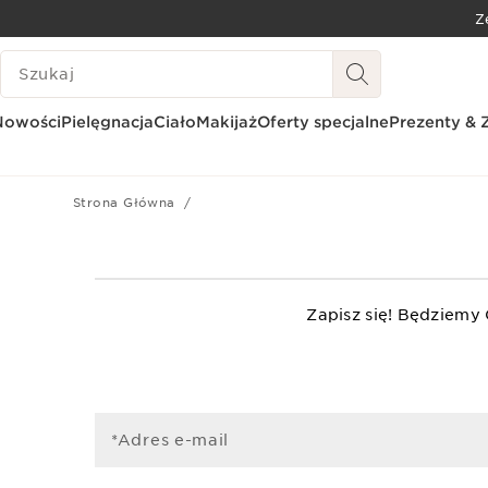
Z
PRZEJDŹ DO TREŚCI
HISTORIA WYSZUKIWANIA
PRZEJDŹ DO STOPKI
Nowości
Pielęgnacja
Ciało
Makijaż
Oferty specjalne
Prezenty & 
Strona Główna
Zapisz się! Będziemy
*Adres e-mail