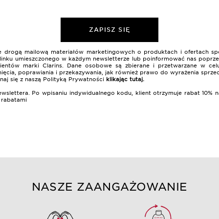
ZAPISZ SIĘ
nie drogą mailową materiałów marketingowych o produktach i ofertach sp
 z linku umieszczonego w każdym newsletterze lub poinformować nas poprzez
lientów marki Clarins. Dane osobowe są zbierane i przetwarzane w celu
ięcia, poprawiania i przekazywania, jak również prawo do wyrażenia sprze
naj się z naszą Polityką Prywatności
klikając tutaj
.
ewslettera. Po wpisaniu indywidualnego kodu, klient otrzymuje rabat 10
i rabatami
NASZE ZAANGAŻOWANIE