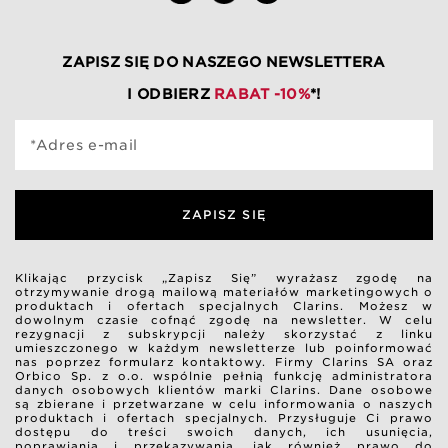
ZAPISZ SIĘ DO NASZEGO NEWSLETTERA
I ODBIERZ
RABAT -10%
*!
*Adres e-mail
ZAPISZ SIĘ
Klikając przycisk „Zapisz Się” wyrażasz zgodę na
otrzymywanie drogą mailową materiałów marketingowych o
produktach i ofertach specjalnych Clarins. Możesz w
dowolnym czasie cofnąć zgodę na newsletter. W celu
rezygnacji z subskrypcji należy skorzystać z linku
umieszczonego w każdym newsletterze lub poinformować
nas poprzez formularz kontaktowy. Firmy Clarins SA oraz
Orbico Sp. z o.o. wspólnie pełnią funkcję administratora
danych osobowych klientów marki Clarins. Dane osobowe
są zbierane i przetwarzane w celu informowania o naszych
produktach i ofertach specjalnych. Przysługuje Ci prawo
dostępu do treści swoich danych, ich usunięcia,
poprawiania i przekazywania, jak również prawo do