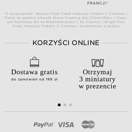
FRANCJI*
*Z wyłączeniem : Beauty Flash Fresh Ampoule Vitamin C Complex /
Pianki do golenia Smooth Shave Foaming Gel (ClarinsMen) / Clear-
out Punktowy Żel na Niedoskonałości ( My Clarins) / Bright Plus
Fresh Ampoule Vitamin C Complex / Szamponów w kostce
KORZYŚCI ONLINE
Dostawa gratis
Otrzymaj
3 miniatury
do zamówień od 199 zł
w prezencie