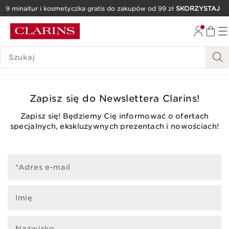
9 minaitur i kosmetyczka gratis do zakupów od 99 zł
SKORZYSTAJ
PRZEJDŹ DO TREŚCI
PRZEJDŹ DO STOPKI
HISTORIA WYSZUKIWANIA
Zapisz się do Newslettera Clarins!
Zapisz się! Będziemy Cię informować o ofertach
specjalnych, ekskluzywnych prezentach i nowościach!
*Adres e-mail
Imię
Nazwisko