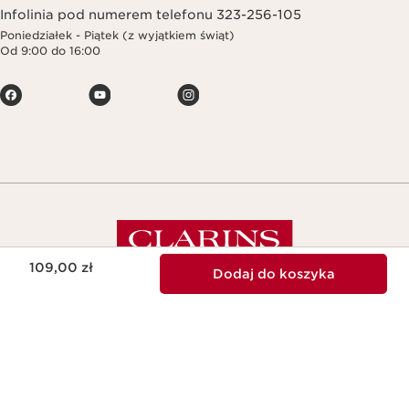
Infolinia pod numerem telefonu 323-256-105
Poniedziałek - Piątek (z wyjątkiem świąt)
Od 9:00 do 16:00
Aktualna cena 109,00 zł
109,00 zł
Z miłości do skóry. Z troski o planetę.
Dodaj do koszyka
Copyright © Clarins. All rights reserved.
Regulamin
Polityka Prywatności
Deklaracja Dostępności
<
>
Informacje Prawne
Pomoc
Navigates to