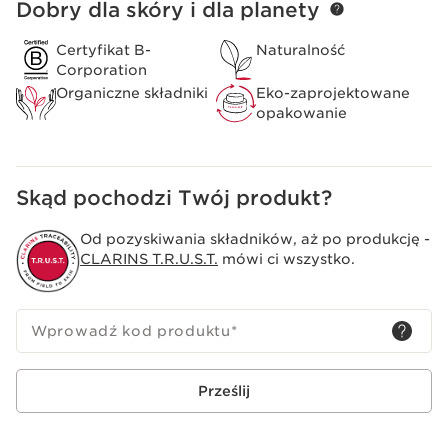
Dobry dla skóry i dla planety
PRZEJDŹ DO TREŚCI
Certyfikat B-
Naturalność
Corporation
Organiczne składniki
Eko-zaprojektowane
opakowanie
Skąd pochodzi Twój produkt?
Od pozyskiwania składników, aż po produkcję -
CLARINS T.R.U.S.T.
mówi ci wszystko.
Wprowadź kod produktu
*
Prześlij