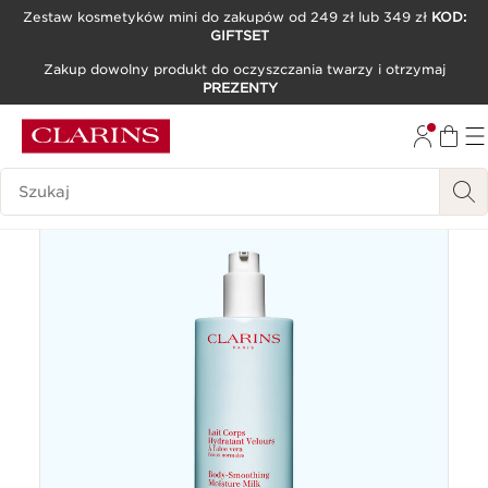
Zestaw kosmetyków mini do zakupów od 249 zł lub 349 zł
KOD:
GIFTSET
PRZEJDŹ DO TREŚCI
Zakup dowolny produkt do oczyszczania twarzy i otrzymaj
PRZEJDŹ DO STOPKI
PREZENTY
Historia wyszukiwania
Bestseller