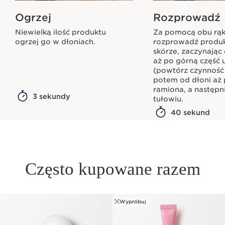
Ogrzej
Rozprowadź
Niewielką ilość produktu
Za pomocą obu rą
ogrzej go w dłoniach.
rozprowadź produ
skórze, zaczynając 
aż po górną część 
(powtórz czynność
potem od dłoni aż
ramiona, a następn
3 sekundy
tułowiu.
40 sekund
Często kupowane razem
Wypróbuj
PRZEJDŹ DO TREŚCI