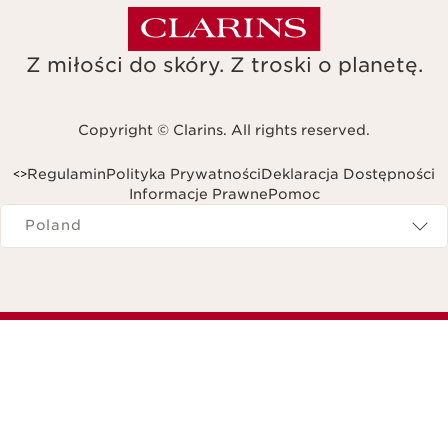
Z miłości do skóry. Z troski o planetę.
Copyright © Clarins. All rights reserved.
Regulamin
Polityka Prywatności
Deklaracja Dostępności
<
>
Informacje Prawne
Pomoc
Navigates to
Poland