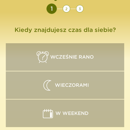
1
2
3
Kiedy znajdujesz czas dla siebie?
WCZEŚNIE RANO
WIECZORAMI
W WEEKEND