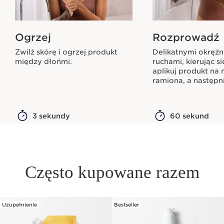
Ogrzej
Rozprowadź
Zwilż skórę i ogrzej produkt
Delikatnymi okręż
między dłońmi.
ruchami, kierując si
aplikuj produkt na n
ramiona, a następn
3 sekundy
60 sekund
Często kupowane razem
Uzupełnienie
Bestseller
PRZEJDŹ DO TREŚCI