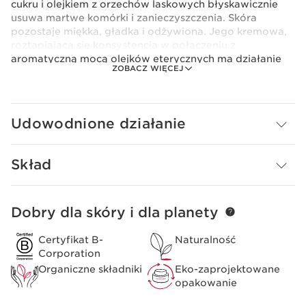
cukru i olejkiem z orzechów laskowych błyskawicznie
usuwa martwe komórki i zanieczyszczenia. Skóra
pozostaje miękka, gładka i odżywiona. Jego kremowa,
roztapiająca się konsystencja w połączeniu z
aromatyczną mocą olejków eterycznych ma działanie
ZOBACZ WIĘCEJ
tonizujące i zapewnia natychmiastowe poczucie
dobrego samopoczucia. Dodatkowo jego formuła
zawiera 99% naturalnych składników.
Udowodnione działanie
Środki ostrożności dotyczące stosowania
Spłucz wodą.
Clarins Plus
Skład
Intensywne formuły pielęgnacyjne Clarins AROMA
opracowywane przez nasz Instytut od 1954 roku znane
są ze swojego skutecznego działania na skórę i
Dobry dla skóry i dla planety
PRZEJDŹ DO TREŚCI
samopoczucie.
Certyfikat B-
Naturalność
Corporation
Organiczne składniki
Eko-zaprojektowane
opakowanie