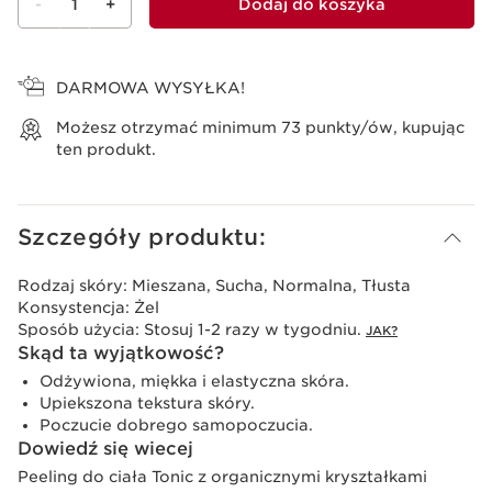
-
1
+
Dodaj do koszyka
Wyświetl koszyk
DARMOWA WYSYŁKA!
Możesz otrzymać minimum
73
punkty/ów, kupując
ten produkt.
Szczegóły produktu:
Rodzaj skóry:
Mieszana, Sucha, Normalna, Tłusta
Konsystencja:
Żel
Sposób użycia:
Stosuj 1-2 razy w tygodniu.
JAK?
Skąd ta wyjątkowość?
Odżywiona, miękka i elastyczna skóra.
Upiekszona tekstura skóry.
Poczucie dobrego samopoczucia.
Dowiedź się wiecej
Peeling do ciała Tonic z organicznymi kryształkami