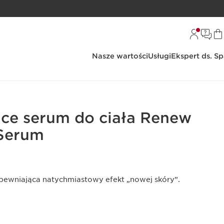
Nasze wartości
Usługi
Ekspert ds. S
ce serum do ciała Renew
 Serum
apewniająca natychmiastowy efekt „nowej skóry”.