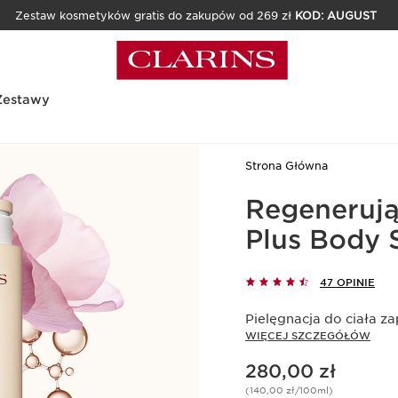
Zestaw kosmetyków gratis do zakupów od 269 zł
KOD: AUGUST
Zestawy
Strona Główna
Regenerują
Plus Body
47 OPINIE
Pielęgnacja do ciała z
WIĘCEJ SZCZEGÓŁÓW
Aktualna cena 280,00 zł
280,00 zł
(140,00 zł/100ml)