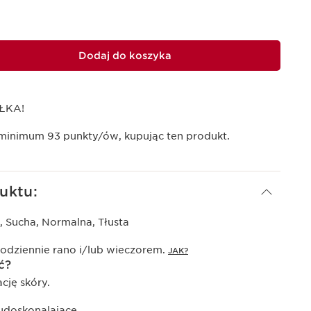
Dodaj do koszyka
ŁKA!
 minimum
93
punkty/ów, kupując ten produkt.
uktu:
, Sucha, Normalna, Tłusta
codziennie rano i/lub wieczorem.
JAK?
ć?
ję skóry.
udoskonalające.