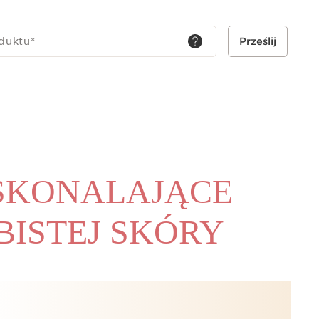
 produkcję kolagenu*.
duktu
*
Prześlij
SKONALAJĄCE
BISTEJ SKÓRY