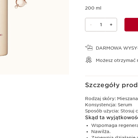
200 ml
-
1
+
Wyświetl koszyk
DARMOWA WYSY
Możesz otrzymać
Szczegóły prod
Rodzaj skóry:
Mieszana
Konsystencja:
Serum
Sposób użycia:
Stosuj 
Skąd ta wyjątkowoś
Wspomaga regenerac
Nawilża.
Zapewnia działanie 