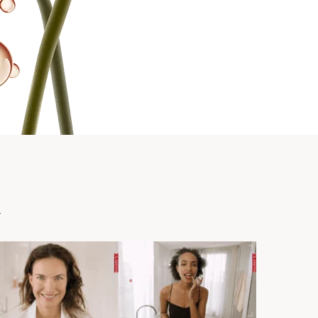
peptyd zwiększa produkcję
astycznych, wygładzając
jędrniając skórę.
i