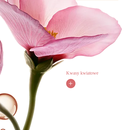
Kwasy kwiatowe
+
Kwasy z kwiatów hibiskusa, bogate w kwasy
AHA i naturalny kwas pirogronowy, złuszczają
i przyspieszają odnowę skóry, zapewniając
jej udoskonalony efekt.