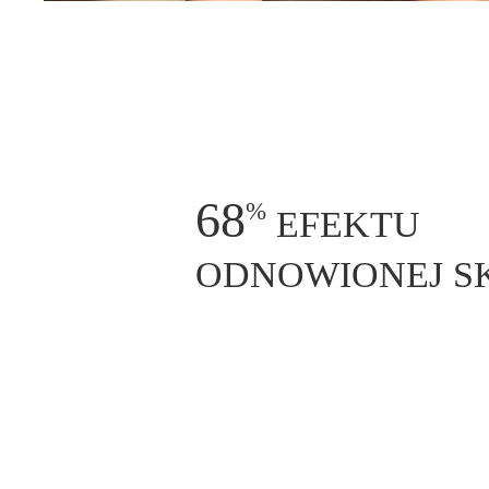
80
%
EFEKTU
ODNOWIONEJ S