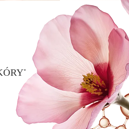
KÓRY
*