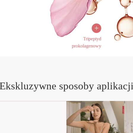
Przeciwstarzeniowy tri
kolagenu i włókien el
zmarszczki i u
+
Tripeptyd
prokolagenowy
Ekskluzywne sposoby aplikacj