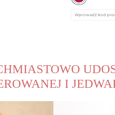
czterokrotnie zwiększa
*Test in vitro.
Wprowadź kod pro
CHMIASTOWO UDO
ROWANEJ I JEDWA