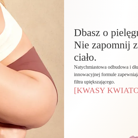
Dbasz o pielęg
Nie zapomnij z
ciało.
Natychmiastowa odbudowa i dług
innowacyjnej formule zapewniają
filtra upiększającego.
[KWASY KWIATO