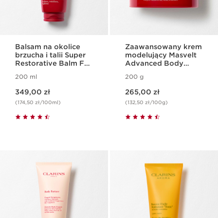
Balsam na okolice
Zaawansowany krem
brzucha i talii Super
modelujący Masvelt
Restorative Balm For
Advanced Body
Abdomen and Waist
Shaping Cream
200 ml
200 g
Aktualna cena 349,00 zł
Aktualna cena 265,00 zł
349,00 zł
265,00 zł
(174,50 zł/100ml)
(132,50 zł/100g)