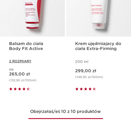
Balsam do ciała
Krem ujędrniajacy do
Body Fit Active
ciała Extra-Firming
2 ROZMIARY
200 ml
Aktualna cena 299,00 zł
Od
Aktualna cena 265,00 zł
299,00 zł
265,00 zł
(149,50 zł/100ml)
(132,50 zł/100ml)
Obejrzałaś/eś 10 z 10 produktów