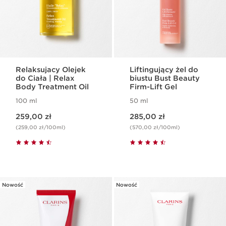
Relaksujacy Olejek
Liftingujący żel do
do Ciała | Relax
biustu Bust Beauty
Body Treatment Oil
Firm-Lift Gel
100 ml
50 ml
Aktualna cena 259,00 zł
Aktualna cena 285,00 zł
259,00 zł
285,00 zł
(259,00 zł/100ml)
(570,00 zł/100ml)
Nowość
Nowość