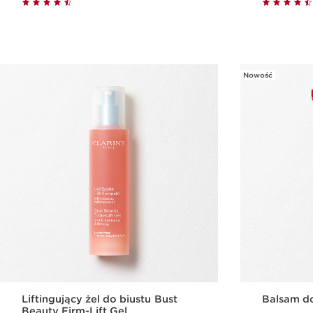
Szybki podgląd
Nowość
Liftingujący żel do biustu Bust
Balsam do
Beauty Firm-Lift Gel