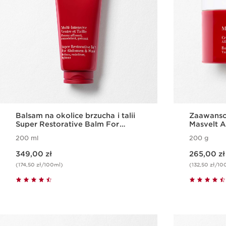
Balsam na okolice brzucha i talii
Zaawanso
Super Restorative Balm For
Masvelt 
Abdomen and Waist
Cream
200 ml
200 g
Aktualna cena 349,00 zł
Aktualna cena 265,00 zł
349,00 zł
265,00 zł
(174,50 zł/100ml)
(132,50 zł/10
Szybki podgląd