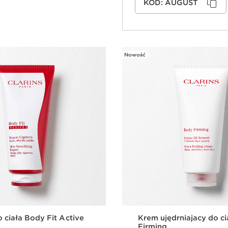
Szybki podgląd
KOD:
AUGUST
Nowość
 ciała Body Fit Active
Krem ujędrniajacy do ci
Firming