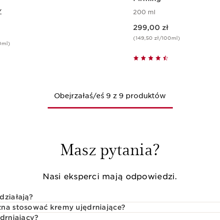
Y
200 ml
Aktualna cena 299,00 zł
299,00 zł
(149,50 zł/100ml)
0ml)
Szybki podgląd
Szybki pod
Obejrzałaś/eś 9 z 9 produktów
Masz pytania?
Nasi eksperci mają odpowiedzi.
działają?
żna stosować kremy ujędrniające?
ędrniający?