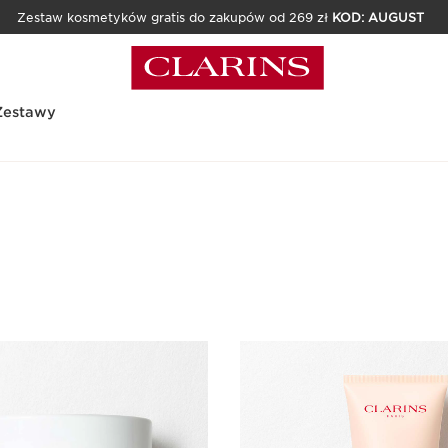
Zestaw kosmetyków gratis do zakupów od 269 zł
KOD: AUGUST
Zestawy