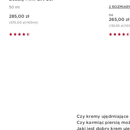
2 ROZMIAR
50 ml
Aktualna cena 285,00 zł
Od
285,00 zł
Aktualna cena 265,00 zł
265,00 zł
(570,00 zł/100ml)
(132,50 zł/10
Szybki podgląd
Czy kremy ujędrniające 
Czy karmiąc piersią mo
Jaki jest dobry krem uj