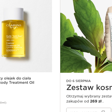
y olejek do ciała
DO 6 SIERPNIA
ody Treatment Oil
Zestaw ko
Otrzymaj wybrany zesta
zakupów od
269 zł
.
00ml)