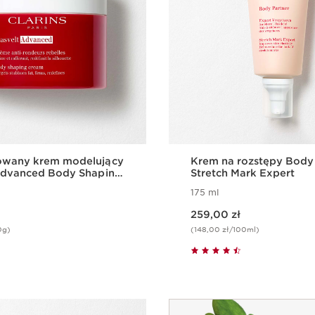
wany krem modelujący
Krem na rozstępy Body
Advanced Body Shaping
Stretch Mark Expert
175 ml
Aktualna cena 259,00 zł
259,00 zł
0g)
(148,00 zł/100ml)
Szybki podgląd
Szybki pod