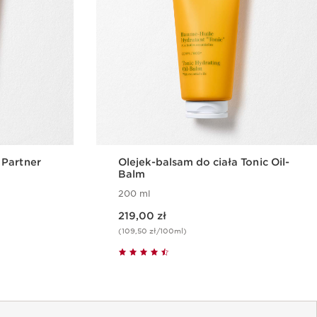
 Partner
Olejek-balsam do ciała Tonic Oil-
Balm
200 ml
Aktualna cena 219,00 zł
219,00 zł
(109,50 zł/100ml)
gląd
Szybki podgląd