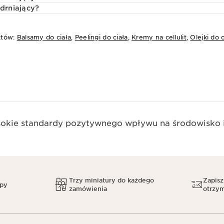
ędrniający?
któw:
Balsamy do ciała
,
Peelingi do ciała
,
Kremy na cellulit
,
Olejki do c
okie standardy pozytywnego wpływu na środowisko i
Trzy miniatury do każdego
Zapisz
upy
zamówienia
otrzym