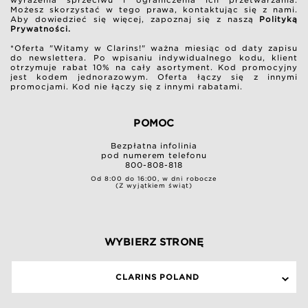
wyrażenia sprzeciwu i ograniczenia ich przetwarzania.
Możesz skorzystać w tego prawa, kontaktując się z nami.
Aby dowiedzieć się więcej, zapoznaj się z naszą
Polityką
Prywatności.
*Oferta "Witamy w Clarins!" ważna miesiąc od daty zapisu
do newslettera. Po wpisaniu indywidualnego kodu, klient
otrzymuje rabat 10% na cały asortyment. Kod promocyjny
jest kodem jednorazowym. Oferta łączy się z innymi
promocjami. Kod nie łączy się z innymi rabatami.
POMOC
Bezpłatna infolinia
pod numerem telefonu
800-808-818
Od 8:00 do 16:00, w dni robocze
(Z wyjątkiem świąt)
WYBIERZ STRONĘ
CLARINS POLAND