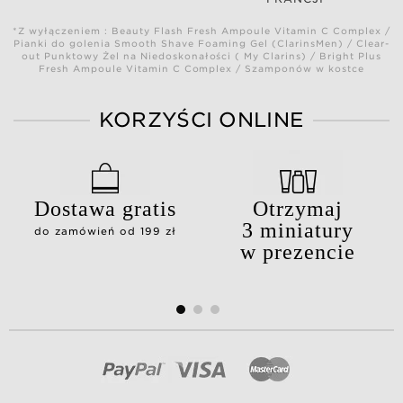
*Z wyłączeniem : Beauty Flash Fresh Ampoule Vitamin C Complex /
Pianki do golenia Smooth Shave Foaming Gel (ClarinsMen) / Clear-
out Punktowy Żel na Niedoskonałości ( My Clarins) / Bright Plus
Fresh Ampoule Vitamin C Complex / Szamponów w kostce
KORZYŚCI ONLINE
Dostawa gratis
Otrzymaj
3 miniatury
do zamówień od 199 zł
w prezencie