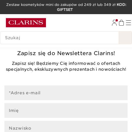
Zestaw kosmetyków mini do zakupów od 249 zł lub 349 zł
KOD:
GIFTSET
PRZEJDŹ DO TREŚCI
PRZEJDŹ DO STOPKI
HISTORIA WYSZUKIWANIA
Zapisz się do Newslettera Clarins!
Zapisz się! Będziemy Cię informować o ofertach
specjalnych, ekskluzywnych prezentach i nowościach!
*Adres e-mail
Imię
Nazwisko