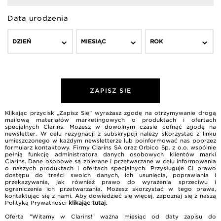
Data urodzenia
DZIEŃ
MIESIĄC
ROK
ZAPISZ SIĘ
Klikając przycisk „Zapisz Się” wyrażasz zgodę na otrzymywanie drogą
mailową materiałów marketingowych o produktach i ofertach
specjalnych Clarins. Możesz w dowolnym czasie cofnąć zgodę na
newsletter. W celu rezygnacji z subskrypcji należy skorzystać z linku
umieszczonego w każdym newsletterze lub poinformować nas poprzez
formularz kontaktowy. Firmy Clarins SA oraz Orbico Sp. z o.o. wspólnie
pełnią funkcję administratora danych osobowych klientów marki
Clarins. Dane osobowe są zbierane i przetwarzane w celu informowania
o naszych produktach i ofertach specjalnych. Przysługuje Ci prawo
dostępu do treści swoich danych, ich usunięcia, poprawiania i
przekazywania, jak również prawo do wyrażenia sprzeciwu i
ograniczenia ich przetwarzania. Możesz skorzystać w tego prawa,
kontaktując się z nami. Aby dowiedzieć się więcej, zapoznaj się z naszą
Polityką Prywatności
klikając tutaj
.
Oferta "Witamy w Clarins!" ważna miesiąc od daty zapisu do