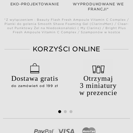
EKO-PROJEKTOWANIE
WYPRODUKOWANE WE
FRANCJI*
*Z wyłączeniem : Beauty Flash Fresh Ampoule Vitamin C Complex /
Pianki do golenia Smooth Shave Foaming Gel (ClarinsMen) / Clear-
out Punktowy Żel na Niedoskonałości ( My Clarins) / Bright Plus
Fresh Ampoule Vitamin C Complex / Szamponów w kostce
KORZYŚCI ONLINE
Dostawa gratis
Otrzymaj
3 miniatury
do zamówień od 199 zł
w prezencie