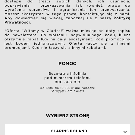
dostępu do treści swoich danych, ich usunięcia,
poprawiania i przekazywania, jak również prawo do
wyrażenia sprzeciwu i ograniczenia ich przetwarzania.
Możesz skorzystać w tego prawa, kontaktując się z nami.
Aby dowiedzieć się więcej, zapoznaj się z naszą
Polityką
Prywatności.
*Oferta "Witamy w Clarins!" ważna miesiąc od daty zapisu
do newslettera. Po wpisaniu indywidualnego kodu, klient
otrzymuje rabat 10% na cały asortyment. Kod promocyjny
jest kodem jednorazowym. Oferta łączy się z innymi
promocjami. Kod nie łączy się z innymi rabatami.
POMOC
Bezpłatna infolinia
pod numerem telefonu
800-808-818
Od 8:00 do 16:00, w dni robocze
(Z wyjątkiem świąt)
WYBIERZ STRONĘ
CLARINS POLAND