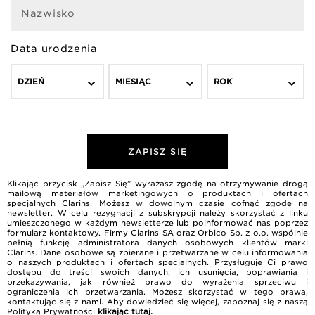
Nazwisko
Data urodzenia
DZIEŃ
MIESIĄC
ROK
ZAPISZ SIĘ
Klikając przycisk „Zapisz Się” wyrażasz zgodę na otrzymywanie drogą
mailową materiałów marketingowych o produktach i ofertach
specjalnych Clarins. Możesz w dowolnym czasie cofnąć zgodę na
newsletter. W celu rezygnacji z subskrypcji należy skorzystać z linku
umieszczonego w każdym newsletterze lub poinformować nas poprzez
formularz kontaktowy. Firmy Clarins SA oraz Orbico Sp. z o.o. wspólnie
pełnią funkcję administratora danych osobowych klientów marki
Clarins. Dane osobowe są zbierane i przetwarzane w celu informowania
o naszych produktach i ofertach specjalnych. Przysługuje Ci prawo
dostępu do treści swoich danych, ich usunięcia, poprawiania i
przekazywania, jak również prawo do wyrażenia sprzeciwu i
ograniczenia ich przetwarzania. Możesz skorzystać w tego prawa,
kontaktując się z nami. Aby dowiedzieć się więcej, zapoznaj się z naszą
Polityką Prywatności
klikając tutaj
.