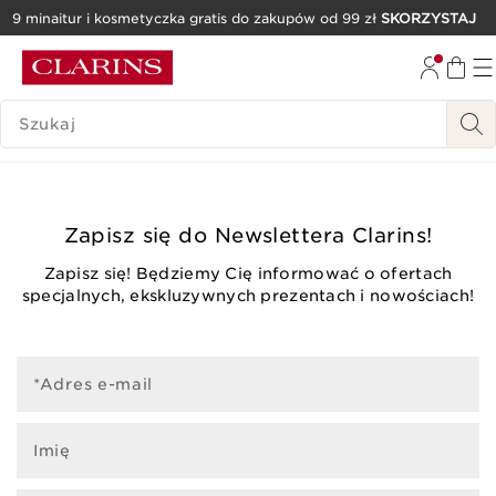
9 minaitur i kosmetyczka gratis do zakupów od 99 zł
SKORZYSTAJ
PRZEJDŹ DO TREŚCI
PRZEJDŹ DO STOPKI
HISTORIA WYSZUKIWANIA
Zapisz się do Newslettera Clarins!
Zapisz się! Będziemy Cię informować o ofertach
specjalnych, ekskluzywnych prezentach i nowościach!
*Adres e-mail
Imię