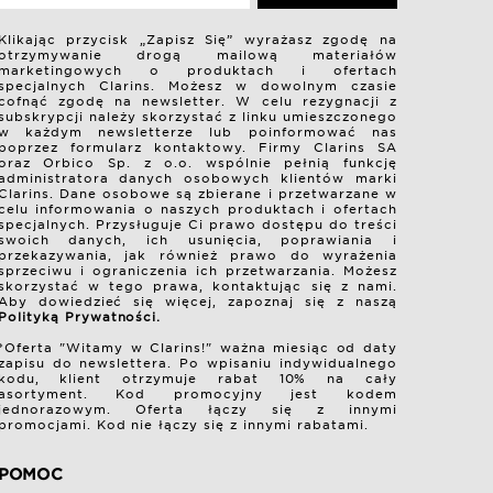
Klikając przycisk „Zapisz Się” wyrażasz zgodę na
otrzymywanie drogą mailową materiałów
marketingowych o produktach i ofertach
specjalnych Clarins. Możesz w dowolnym czasie
cofnąć zgodę na newsletter. W celu rezygnacji z
subskrypcji należy skorzystać z linku umieszczonego
w każdym newsletterze lub poinformować nas
poprzez formularz kontaktowy. Firmy Clarins SA
oraz Orbico Sp. z o.o. wspólnie pełnią funkcję
administratora danych osobowych klientów marki
Clarins. Dane osobowe są zbierane i przetwarzane w
celu informowania o naszych produktach i ofertach
specjalnych. Przysługuje Ci prawo dostępu do treści
swoich danych, ich usunięcia, poprawiania i
przekazywania, jak również prawo do wyrażenia
sprzeciwu i ograniczenia ich przetwarzania. Możesz
skorzystać w tego prawa, kontaktując się z nami.
Aby dowiedzieć się więcej, zapoznaj się z naszą
Polityką Prywatności.
*Oferta "Witamy w Clarins!" ważna miesiąc od daty
zapisu do newslettera. Po wpisaniu indywidualnego
kodu, klient otrzymuje rabat 10% na cały
asortyment. Kod promocyjny jest kodem
jednorazowym. Oferta łączy się z innymi
promocjami. Kod nie łączy się z innymi rabatami.
POMOC