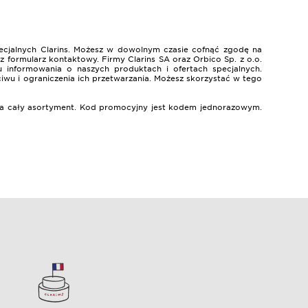
ecjalnych Clarins. Możesz w dowolnym czasie cofnąć zgodę na
 formularz kontaktowy. Firmy Clarins SA oraz Orbico Sp. z o.o.
 informowania o naszych produktach i ofertach specjalnych.
ciwu i ograniczenia ich przetwarzania. Możesz skorzystać w tego
% na cały asortyment. Kod promocyjny jest kodem jednorazowym.