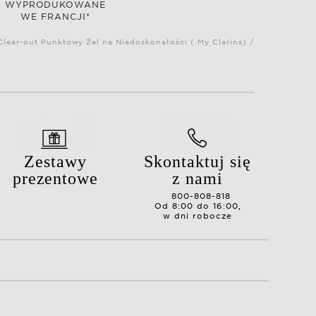
WYPRODUKOWANE
WE FRANCJI*
lear-out Punktowy Żel na Niedoskonałości ( My Clarins) /
Zestawy
Skontaktuj się
prezentowe
z nami
800-808-818
Od 8:00 do 16:00,
w dni robocze