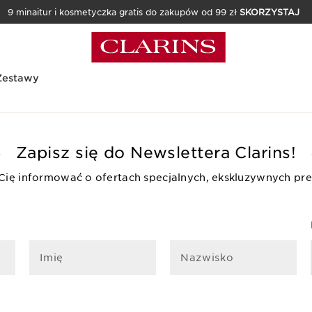
9 minaitur i kosmetyczka gratis do zakupów od 99 zł
SKORZYSTAJ
Zestawy
Zapisz się do Newslettera Clarins!
 Cię informować o ofertach specjalnych, ekskluzywnych pre
Imię
Nazwisko