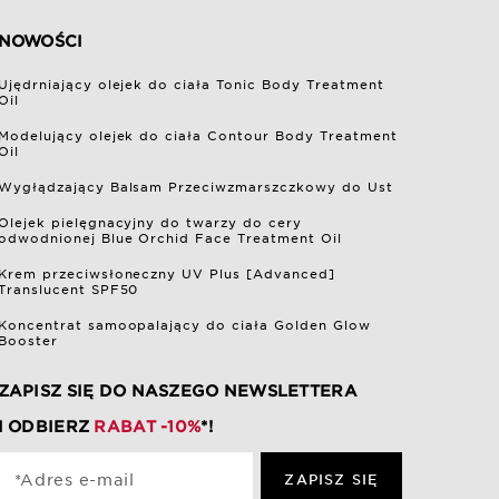
NOWOŚCI
Ujędrniający olejek do ciała Tonic Body Treatment
Oil
Modelujący olejek do ciała Contour Body Treatment
Oil
Wygłądzający Balsam Przeciwzmarszczkowy do Ust
Olejek pielęgnacyjny do twarzy do cery
odwodnionej Blue Orchid Face Treatment Oil
Krem przeciwsłoneczny UV Plus [Advanced]
Translucent SPF50
Koncentrat samoopalający do ciała Golden Glow
Booster
ZAPISZ SIĘ DO NASZEGO NEWSLETTERA
I ODBIERZ
RABAT -10%
*!
*Adres e-mail
ZAPISZ SIĘ