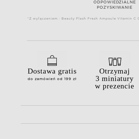
ODPOWIEDZIALNE
POZYSKIWANIE
*Z wyłączeniem : Beauty Flash Fresh Ampoule Vitamin C C
Dostawa gratis
Otrzymaj
3 miniatury
do zamówień od 199 zł
w prezencie