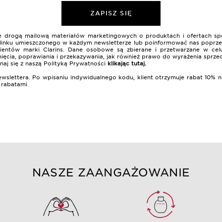
ZAPISZ SIĘ
nie drogą mailową materiałów marketingowych o produktach i ofertach sp
 z linku umieszczonego w każdym newsletterze lub poinformować nas poprzez
lientów marki Clarins. Dane osobowe są zbierane i przetwarzane w celu
ięcia, poprawiania i przekazywania, jak również prawo do wyrażenia sprze
naj się z naszą Polityką Prywatności
klikając tutaj
.
ewslettera. Po wpisaniu indywidualnego kodu, klient otrzymuje rabat 10
i rabatami
NASZE ZAANGAŻOWANIE