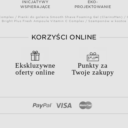
INICJATYWY
EKO-
WSPIERAJĄCE
PROJEKTOWANIE
omplex / Pianki do golenia Smooth Shave Foaming Gel (ClarinsMen) / C
Bright Plus Fresh Ampoule Vitamin C Complex / Szamponów w kostce
KORZYŚCI ONLINE
Ekskluzywne
Punkty za
oferty online
Twoje zakupy