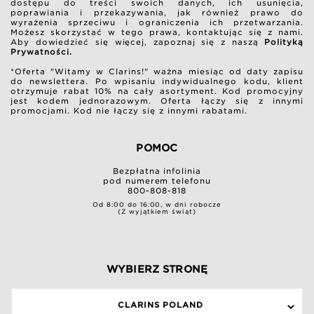
dostępu do treści swoich danych, ich usunięcia,
poprawiania i przekazywania, jak również prawo do
wyrażenia sprzeciwu i ograniczenia ich przetwarzania.
Możesz skorzystać w tego prawa, kontaktując się z nami.
Aby dowiedzieć się więcej, zapoznaj się z naszą
Polityką
Prywatności.
*Oferta "Witamy w Clarins!" ważna miesiąc od daty zapisu
do newslettera. Po wpisaniu indywidualnego kodu, klient
otrzymuje rabat 10% na cały asortyment. Kod promocyjny
jest kodem jednorazowym. Oferta łączy się z innymi
promocjami. Kod nie łączy się z innymi rabatami.
POMOC
Bezpłatna infolinia
pod numerem telefonu
800-808-818
Od 8:00 do 16:00, w dni robocze
(Z wyjątkiem świąt)
WYBIERZ STRONĘ
CLARINS POLAND