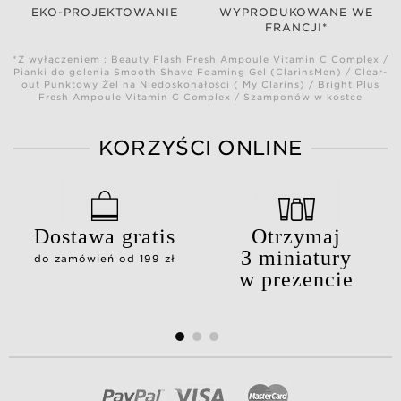
EKO-PROJEKTOWANIE
WYPRODUKOWANE WE
FRANCJI*
*Z wyłączeniem : Beauty Flash Fresh Ampoule Vitamin C Complex /
Pianki do golenia Smooth Shave Foaming Gel (ClarinsMen) / Clear-
out Punktowy Żel na Niedoskonałości ( My Clarins) / Bright Plus
Fresh Ampoule Vitamin C Complex / Szamponów w kostce
KORZYŚCI ONLINE
Dostawa gratis
Otrzymaj
3 miniatury
do zamówień od 199 zł
w prezencie