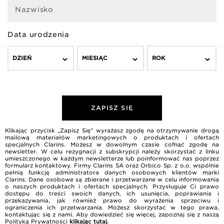
Nazwisko
Data urodzenia
DZIEŃ
MIESIĄC
ROK
ZAPISZ SIĘ
Klikając przycisk „Zapisz Się” wyrażasz zgodę na otrzymywanie drogą
mailową materiałów marketingowych o produktach i ofertach
specjalnych Clarins. Możesz w dowolnym czasie cofnąć zgodę na
newsletter. W celu rezygnacji z subskrypcji należy skorzystać z linku
umieszczonego w każdym newsletterze lub poinformować nas poprzez
formularz kontaktowy. Firmy Clarins SA oraz Orbico Sp. z o.o. wspólnie
pełnią funkcję administratora danych osobowych klientów marki
Clarins. Dane osobowe są zbierane i przetwarzane w celu informowania
o naszych produktach i ofertach specjalnych. Przysługuje Ci prawo
dostępu do treści swoich danych, ich usunięcia, poprawiania i
przekazywania, jak również prawo do wyrażenia sprzeciwu i
ograniczenia ich przetwarzania. Możesz skorzystać w tego prawa,
kontaktując się z nami. Aby dowiedzieć się więcej, zapoznaj się z naszą
Polityką Prywatności
klikając tutaj
.