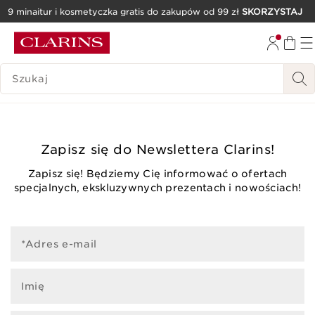
9 minaitur i kosmetyczka gratis do zakupów od 99 zł
SKORZYSTAJ
PRZEJDŹ DO TREŚCI
PRZEJDŹ DO STOPKI
HISTORIA WYSZUKIWANIA
Zapisz się do Newslettera Clarins!
Zapisz się! Będziemy Cię informować o ofertach
specjalnych, ekskluzywnych prezentach i nowościach!
*Adres e-mail
Imię