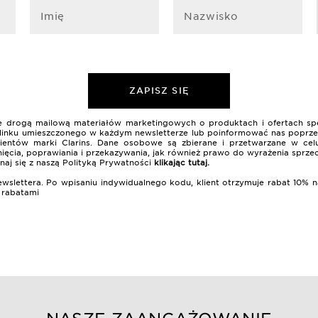
Imię
Nazwisko
ZAPISZ SIĘ
nie drogą mailową materiałów marketingowych o produktach i ofertach sp
 z linku umieszczonego w każdym newsletterze lub poinformować nas poprzez
lientów marki Clarins. Dane osobowe są zbierane i przetwarzane w celu
ięcia, poprawiania i przekazywania, jak również prawo do wyrażenia sprze
naj się z naszą Polityką Prywatności
klikając tutaj
.
ewslettera. Po wpisaniu indywidualnego kodu, klient otrzymuje rabat 10
i rabatami