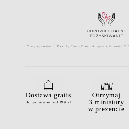
ODPOWIEDZIALNE
POZYSKIWANIE
*Z wyłączeniem : Beauty Flash Fresh Ampoule Vitamin C C
Dostawa gratis
Otrzymaj
3 miniatury
do zamówień od 199 zł
w prezencie