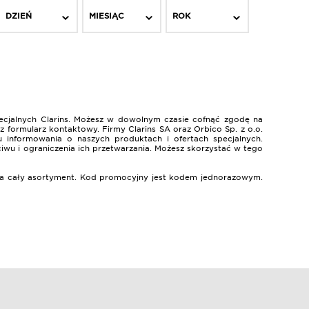
DZIEŃ
MIESIĄC
ROK
ecjalnych Clarins. Możesz w dowolnym czasie cofnąć zgodę na
 formularz kontaktowy. Firmy Clarins SA oraz Orbico Sp. z o.o.
 informowania o naszych produktach i ofertach specjalnych.
ciwu i ograniczenia ich przetwarzania. Możesz skorzystać w tego
% na cały asortyment. Kod promocyjny jest kodem jednorazowym.