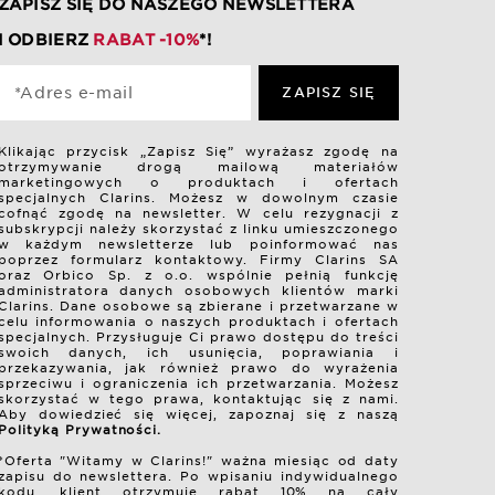
ZAPISZ SIĘ DO NASZEGO NEWSLETTERA
I ODBIERZ
RABAT -10%
*!
*Adres e-mail
ZAPISZ SIĘ
Klikając przycisk „Zapisz Się” wyrażasz zgodę na
otrzymywanie drogą mailową materiałów
marketingowych o produktach i ofertach
specjalnych Clarins. Możesz w dowolnym czasie
cofnąć zgodę na newsletter. W celu rezygnacji z
subskrypcji należy skorzystać z linku umieszczonego
w każdym newsletterze lub poinformować nas
poprzez formularz kontaktowy. Firmy Clarins SA
oraz Orbico Sp. z o.o. wspólnie pełnią funkcję
administratora danych osobowych klientów marki
Clarins. Dane osobowe są zbierane i przetwarzane w
celu informowania o naszych produktach i ofertach
specjalnych. Przysługuje Ci prawo dostępu do treści
swoich danych, ich usunięcia, poprawiania i
przekazywania, jak również prawo do wyrażenia
sprzeciwu i ograniczenia ich przetwarzania. Możesz
skorzystać w tego prawa, kontaktując się z nami.
Aby dowiedzieć się więcej, zapoznaj się z naszą
Polityką Prywatności.
*Oferta "Witamy w Clarins!" ważna miesiąc od daty
zapisu do newslettera. Po wpisaniu indywidualnego
kodu, klient otrzymuje rabat 10% na cały