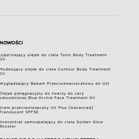
NOWOŚCI
Ujędrniający olejek do ciała Tonic Body Treatment
Oil
Modelujący olejek do ciała Contour Body Treatment
Oil
Wygłądzający Balsam Przeciwzmarszczkowy do Ust
Olejek pielęgnacyjny do twarzy do cery
odwodnionej Blue Orchid Face Treatment Oil
Krem przeciwsłoneczny UV Plus [Advanced]
Translucent SPF50
Koncentrat samoopalający do ciała Golden Glow
Booster