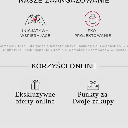
NASZE ZAANGAŻOWANIE
INICJATYWY
EKO-
WSPIERAJĄCE
PROJEKTOWANIE
omplex / Pianki do golenia Smooth Shave Foaming Gel (ClarinsMen) / C
Bright Plus Fresh Ampoule Vitamin C Complex / Szamponów w kostce
KORZYŚCI ONLINE
Ekskluzywne
Punkty za
oferty online
Twoje zakupy