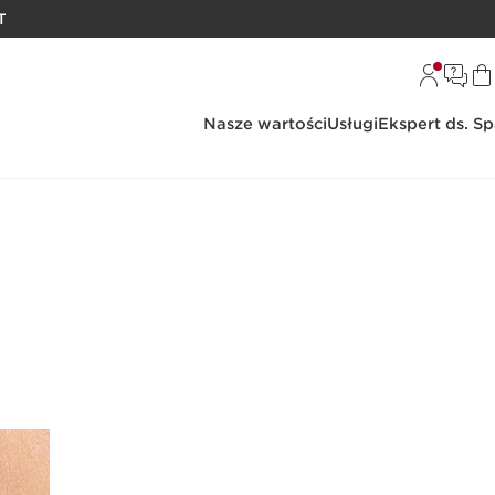
T
Nasze wartości
Usługi
Ekspert ds. S