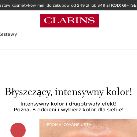
estaw kosmetyków mini do zakupów od 249 zł lub 349 zł
KOD: GIFTSE
Zestawy
Błyszczący, intensywny kolor!
Intensywny kolor i długotrwały efekt!
Poznaj 8 odcieni i wybierz kolor dla siebie!
NIEPOMALOWANE USTA