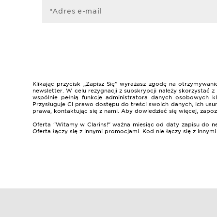
*Adres e-mail
Klikając przycisk „Zapisz Się” wyrażasz zgodę na otrzymywa
newsletter. W celu rezygnacji z subskrypcji należy skorzystać
wspólnie pełnią funkcję administratora danych osobowych k
Przysługuje Ci prawo dostępu do treści swoich danych, ich usun
prawa, kontaktując się z nami. Aby dowiedzieć się więcej, zapoz
Oferta "Witamy w Clarins!" ważna miesiąc od daty zapisu do n
Oferta łączy się z innymi promocjami. Kod nie łączy się z innym