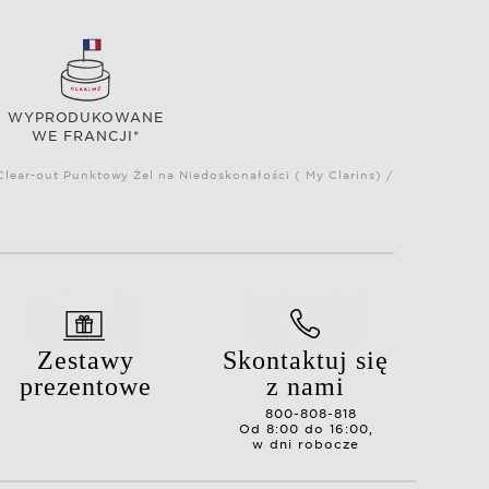
WYPRODUKOWANE
WE FRANCJI*
lear-out Punktowy Żel na Niedoskonałości ( My Clarins) /
Zestawy
Skontaktuj się
prezentowe
z nami
800-808-818
Od 8:00 do 16:00,
w dni robocze