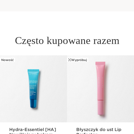
Często kupowane razem
Nowość
Wypróbuj
PRZEJDŹ DO TREŚCI
Hydra-Essentiel [HA]
Błyszczyk do ust Lip