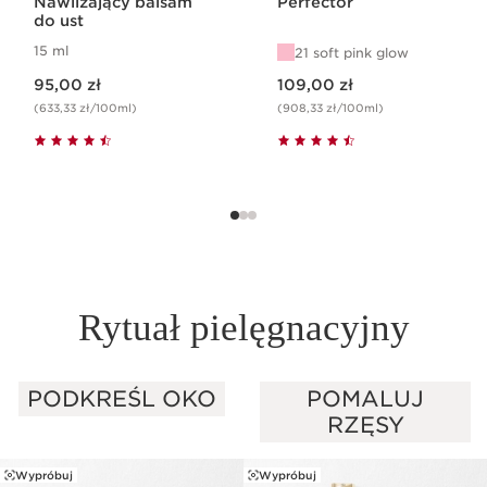
Nawilżający balsam
Perfector
do ust
15 ml
21 soft pink glow
Aktualna cena 95,00 zł
Aktualna cena 109,00 zł
95,00 zł
109,00 zł
(633,33 zł/100ml)
(908,33 zł/100ml)
Rytuał pielęgnacyjny
PODKREŚL OKO
POMALUJ
PRZEJDŹ DO TREŚCI
RZĘSY
Wypróbuj
Wypróbuj