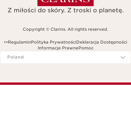
Z miłości do skóry. Z troski o planetę.
Copyright © Clarins. All rights reserved.
Regulamin
Polityka Prywatności
Deklaracja Dostępności
<
>
Informacje Prawne
Pomoc
Navigates to
Poland