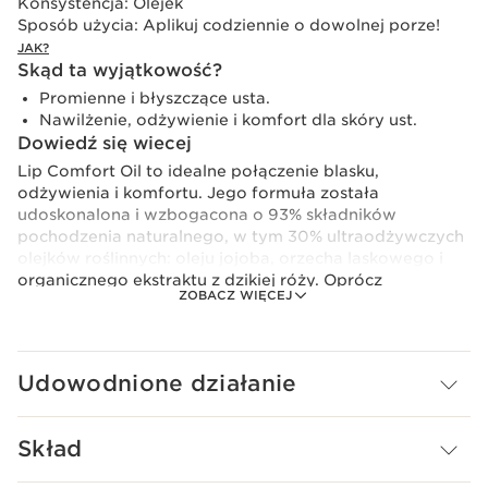
Konsystencja:
Olejek
Sposób użycia:
Aplikuj codziennie o dowolnej porze!
JAK?
Skąd ta wyjątkowość?
Promienne i błyszczące usta.
Nawilżenie, odżywienie i komfort dla skóry ust.
Dowiedź się wiecej
Lip Comfort Oil to idealne połączenie blasku,
odżywienia i komfortu. Jego formuła została
udoskonalona i wzbogacona o 93% składników
pochodzenia naturalnego, w tym 30% ultraodżywczych
olejków roślinnych: oleju jojoba, orzecha laskowego i
organicznego ekstraktu z dzikiej róży. Oprócz
ZOBACZ WIĘCEJ
zapewnienia odżywienia i komfortu, ekstrakty te
pomagają wzmocnić barierę ochronną skóry ust, a tym
samym chronić je przed szkodliwym wpływem
środowiska. Olejek do ust Lip Comfort Oil to koktajl
Udowodnione działanie
wyjątkowych olejków, który zapewnia ustom
nawilżenie, odżywienie, ochronę i regenerację. Usta są
natychmiast i trwale wyciszone, ukojone i nawilżone.
Skład
Dostępny w wielu odcieniach, możesz użyć olejku na
każdą okazję oraz dobrać odcień do każdego typu