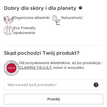
makijażu, lub wybrać neutralny kolor.
Clarins Plus
Dobry dla skóry i dla planety
PRZEJDŹ DO TREŚCI
Aby rano obudzić się z piękniejszymi ustami, aplikuj
Organiczne składniki
Naturalność
przed snem olejek do ust Lip Comfort Oil, który przez
noc odżywi dogłębnie skórę warg. (pamiętaj, aby
uprzednio usunąć z nich makijaż). Ten nocny rytuał,
Eco Friendly
sprawi, że nawet mocno wysuszone usta, będą mogły
opakowanie
zregenerować się i błyszczeć przez cały dzień!
Skąd pochodzi Twój produkt?
Od pozyskiwania składników, aż po produkcję -
CLARINS T.R.U.S.T.
mówi ci wszystko.
Wprowadź kod produktu
*
Prześlij