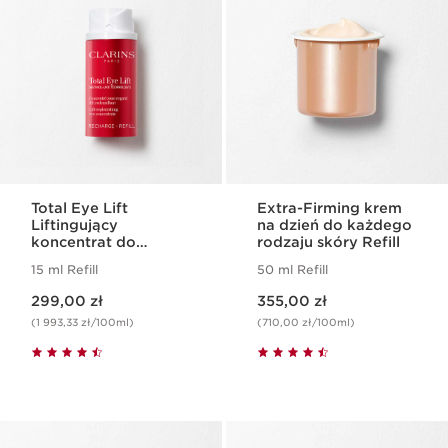
Total Eye Lift
Extra-Firming krem
Liftingujący
na dzień do każdego
koncentrat do
rodzaju skóry Refill
pielęgnacji okolic
15 ml Refill
50 ml Refill
oczu Refill
Aktualna cena 299,00 zł
Aktualna cena 355,00 zł
299,00 zł
355,00 zł
(1 993,33 zł/100ml)
(710,00 zł/100ml)