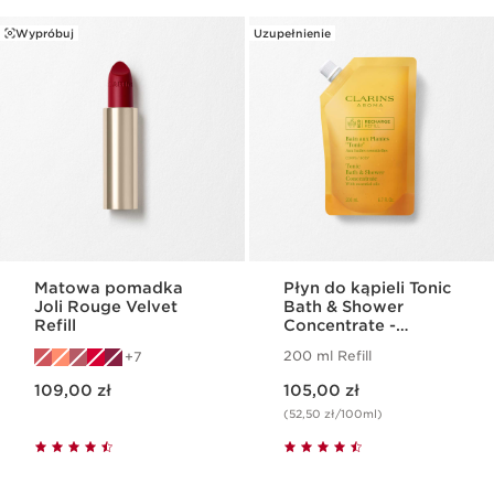
Wypróbuj
Uzupełnienie
Matowa pomadka
Płyn do kąpieli Tonic
Joli Rouge Velvet
Bath & Shower
Refill
Concentrate -
uzupełnienie
200 ml Refill
7
Aktualna cena 109,00 zł
Aktualna cena 105,00 zł
109,00 zł
105,00 zł
(52,50 zł/100ml)