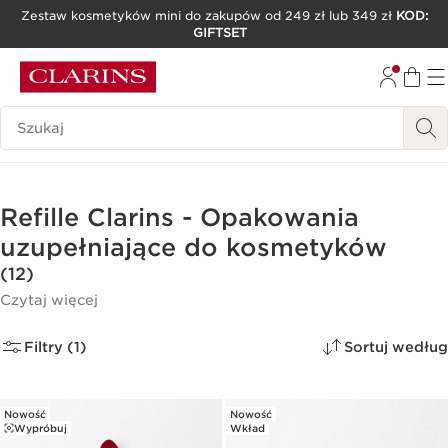
Zestaw kosmetyków mini do zakupów od 249 zł lub 349 zł
KOD:
GIFTSET
PRZEJDŹ DO TREŚCI
PRZEJDŹ DO STOPKI
Historia wyszukiwania
Refille Clarins - Opakowania
uzupełniające do kosmetyków
(12)
Czytaj więcej
Filtry (1)
Sortuj według
Nowość
Nowość
Wypróbuj
Wkład