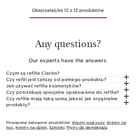
Obejrzałaś/eś 12 z 12 produktów
Any questions?
Our experts have the answers.
Czym są refille Clarins?
Czy refill jest tańszy od pełnego produktu?
Jak używać refilla kosmetyków?
Czy potrzebuję specjalne opakowanie do refilla?
Czy refille mają taką samą jakość jak oryginalne
produkty?
Powiązane kategorie produktów:
Kremy pod oczy
,
Kremy na
noc
,
Kremy na dzień
,
Szminki
,
Płyny do demakijażu