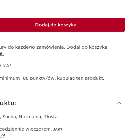
Dodaj do koszyka
ury do każdego zamówienia.
Dodaj do koszyka
ę.
ŁKA!
 minimum
185
punkty/ów, kupując ten produkt.
uktu:
, Sucha, Normalna, Tłusta
 codziennie wieczorem.
JAK?
ć?