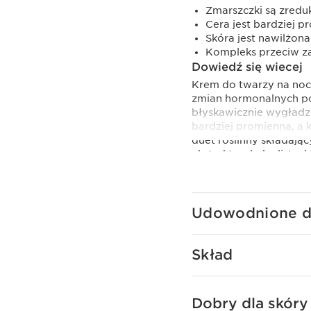
Zmarszczki są zred
Cera jest bardziej 
Skóra jest nawilżona
Kompleks przeciw za
Dowiedź się wiecej
Krem do twarzy na noc
zmian hormonalnych pow
błyskawicznie wygładzo
bardziej promienna, a 
duet roślinny składając
ekstraktu z kolcolistu,
liftingu i zwalczać wiot
jędrniejsza i bardziej
umila aplikację.
Clarins Plus
Udowodnione dz
Formuła wzbogacona or
dodaje blasku skórze p
Skład
Dobry dla skóry 