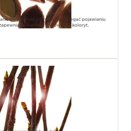
aniczny ekstrakt pomaga zapobiegać pojawianiu
 zapewniając bardziej wyrównany koloryt.