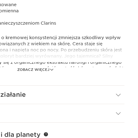
ukowane
promienna
nieczyszczeniom Clarins
 o kremowej konsystencji zmniejsza szkodliwy wpływ
iązanych z wiekiem na skórę. Cera staje się
na i napięta noc po nocy. Po przebudzeniu skóra jest
koloryt bardziej wyrównany. Jego tajemnica? Silny
y się z organicznego ekstraktu harongi i organicznego
 który pomaga przywrócić gęstość skóry, stworzyć efekt
ZOBACZ WIĘCEJ
czenie skóry. Zmarszczki ulegają spłyceniu, skóra jest
 promienna. Jego świeży, delikatnie kwiatowy zapach
iałanie
ganicznym ekstraktem z pąków jarząbu, który
o przebudzeniu.
i dla planety