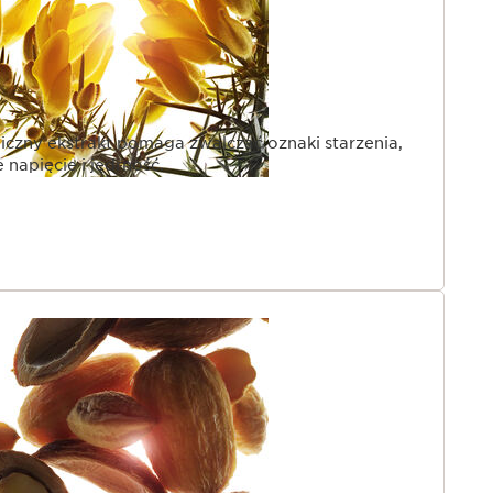
czny ekstrakt pomaga zwalczać oznaki starzenia,
 napięcie i jędrność.