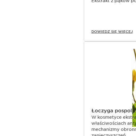
Ekstrakt z pąków p
DOWIEDZ SIĘ WIĘCEJ
Łoczyga pospolit
W kosmetyce ekstra
właściwościach an
mechanizmy obronne
zanieczyszczeń.