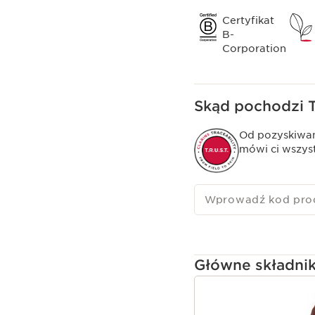
Certyfikat
B-
Corporation
Skąd pochodzi 
Od pozyskiwan
mówi ci wszys
Wprowadź kod pro
Główne składni
PRZEJDŹ DO TREŚC