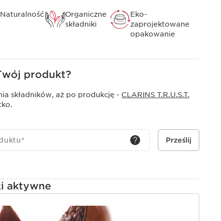
Naturalność
Organiczne
Eko-
składniki
zaprojektowane
opakowanie
Twój produkt?
ia składników, aż po produkcję -
CLARINS T.R.U.S.T.
tko.
duktu
*
Prześlij
ki aktywne
I