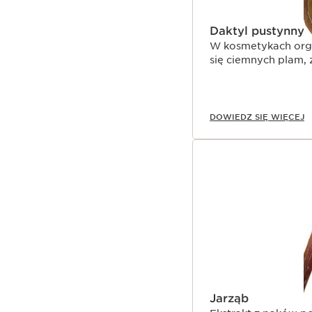
Daktyl pustynny
W kosmetykach org
się ciemnych plam,
DOWIEDZ SIĘ WIĘCEJ
Jarząb