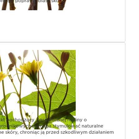
omaga poprawić blask skóry.
a
kt pochodzący z organicznej rośliny o
tyrodnikowych pomaga stymulować naturalne
 skóry, chroniąc ją przed szkodliwym działaniem