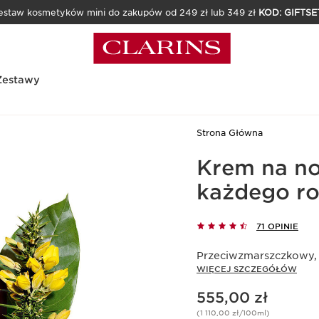
estaw kosmetyków mini do zakupów od 249 zł lub 349 zł
KOD: GIFTSE
Zestawy
Strona Główna
Krem na no
każdego ro
71 OPINIE
Przeciwzmarszczkowy, l
WIĘCEJ SZCZEGÓŁÓW
Aktualna cena 555,00 zł
555,00 zł
(1 110,00 zł/100ml)