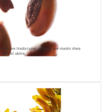
szczowe tradycyjne, organiczne masło shea
chronić skórę.