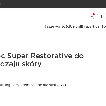
T
Nasze wartości
Usługi
Ekspert ds. S
c Super Restorative do
dzaju skóry
iftingujący krem na noc dla skóry 50+.